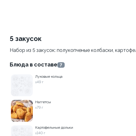
Филадельфия
Филадельфия
классическая
±207г / 8шт.
±282г / 8шт.
499 ₽
от 699 ₽
599 ₽
5 закусок
Набор из 5 закусок: полукопченые колбаски, картофел
Блюда в составе
7
Луковые кольца
±49 г
Филадельфия с авокадо
Филадельфия
классическая с огурцом
±222г / 8шт.
Наггетсы
±276г / 8шт.
±79 г
499 ₽
699 ₽
599 ₽
829 ₽
Картофельные дольки
±140 г