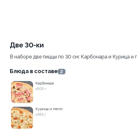
Филадельфия
Филадельфия
классическая
±207г / 8шт.
±282г / 8шт.
499 ₽
от 699 ₽
599 ₽
Две 30-ки
В наборе две пиццы по 30 см: Карбонара и Курица и 
Блюда в составе
2
Карбонара
±505 г
Филадельфия с авокадо
Филадельфия
классическая с огурцом
±222г / 8шт.
Курица и песто
±276г / 8шт.
±483 г
499 ₽
699 ₽
599 ₽
829 ₽