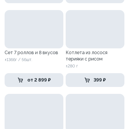
Сет 7 роллов и 8 вкусов
Котлета из лосося
терияки с рисом
±1366г / 56шт.
±280 г
от 2 899 ₽
399 ₽