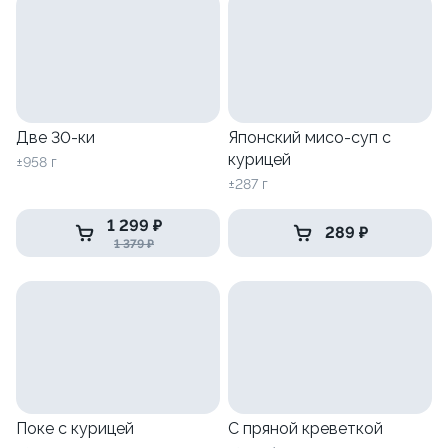
Две 30-ки
Японский мисо-суп с
курицей
±958 г
±287 г
1 299 ₽
289 ₽
1 379 ₽
Поке с курицей
С пряной креветкой