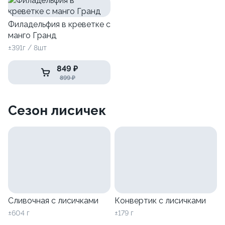
Филадельфия в креветке с
манго Гранд
±391г / 8шт
849 ₽
899 ₽
Сезон лисичек
Сливочная с лисичками
Конвертик с лисичками
±604 г
±179 г