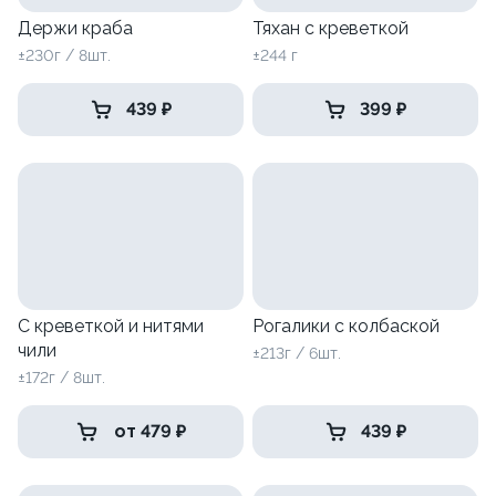
Держи краба
Тяхан с креветкой
±230г / 8шт.
±244 г
439 ₽
399 ₽
С креветкой и нитями
Рогалики с колбаской
чили
±213г / 6шт.
±172г / 8шт.
от 479 ₽
439 ₽