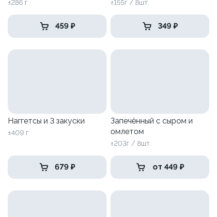
±286 г
±155г / 8шт.
459 ₽
349 ₽
Наггетсы и 3 закуски
Запечённый с сыром и
омлетом
±409 г
±203г / 8шт.
679 ₽
от 449 ₽