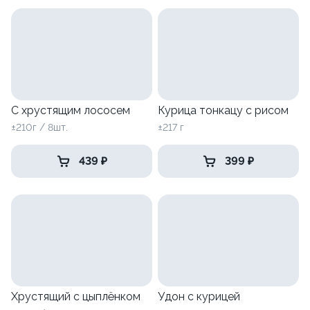
С хрустящим лососем
Курица тонкацу с рисом
±210г / 8шт.
±217 г
439 ₽
399 ₽
Хрустящий с цыплёнком
Удон с курицей