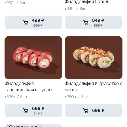
Филадельфия Гранд
±252г / 8шт.
±349г / 8шт.
499 ₽
849 ₽
599 ₽
899 ₽
Филадельфия
Филадельфия в креветке с
классическая в тунце
манго
±320г / 8шт.
±280 г / 8шт.
699 ₽
699 ₽
749 ₽