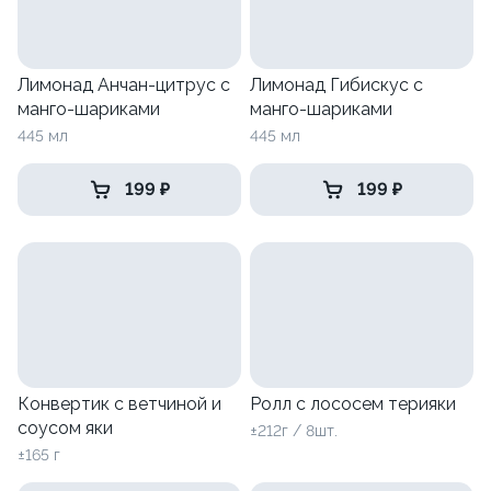
Лимонад Анчан-цитрус с
Лимонад Гибискус с
манго-шариками
манго-шариками
445 мл
445 мл
199 ₽
199 ₽
Конвертик с ветчиной и
Ролл с лососем терияки
соусом яки
±212г / 8шт.
±165 г