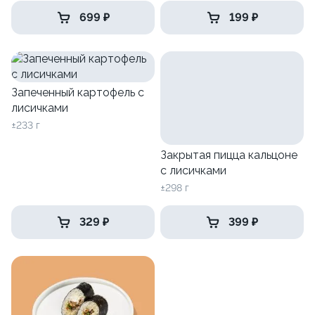
699 ₽
199 ₽
Запеченный картофель с
лисичками
±233 г
Закрытая пицца кальцоне
с лисичками
±298 г
329 ₽
399 ₽