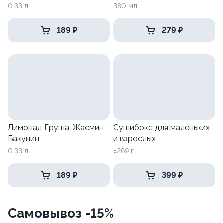
0.33 л
380 мл
189 ₽
279 ₽
Лимонад Груша-Жасмин
Сушибокс для маленьких
Бакунин
и взрослых
0.33 л
±269 г
189 ₽
399 ₽
Самовывоз -15%