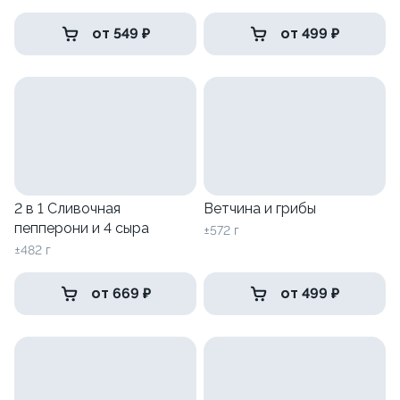
от 549 ₽
от 499 ₽
2 в 1 Сливочная
Ветчина и грибы
пепперони и 4 сыра
±572 г
±482 г
от 669 ₽
от 499 ₽