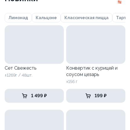
Лимонад
Кальцоне
Классическая пицца
Тарта
Сет Свежесть
Конвертик с курицей и
соусом цезарь
±1269г / 48шт.
±156 г
1 499 ₽
199 ₽