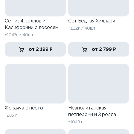
Сет из 4 роллов и
Сет Бедная Хиллари
Калифорнии с лососем
±1112г / 40шт.
±1047г / 40шт.
от 2 199 ₽
от 2 799 ₽
Фокачча с песто
Неаполитанская
пепперони и 3 ролла
±285 г
±1049 г