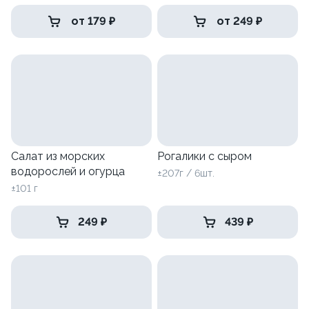
от 179 ₽
от 249 ₽
Салат из морских
Рогалики с сыром
водорослей и огурца
±207г / 6шт.
±101 г
249 ₽
439 ₽