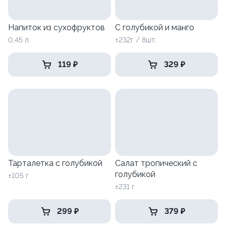
Напиток из сухофруктов
С голубикой и манго
0,45 л
±232г / 8шт.
119 ₽
329 ₽
Тарталетка с голубикой
Салат тропический с
голубикой
±105 г
±231 г
299 ₽
379 ₽