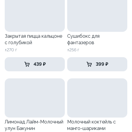
Закрытая пицца кальцоне
Сушибокс для
с голубикой
фантазеров
±270 г
±256 г
439 ₽
399 ₽
Лимонад Лайм-Молочный
Молочный коктейль с
улун Бакунин
манго-шариками