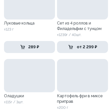
Луковые кольца
Сет из 4 роллов и
Филадельфии с тунцом
±123 г
±1239г / 40шт.
289 ₽
от 2 299 ₽
Оладушки
Картофель фри в миксе
приправ
±115г / 3шт.
±200 г