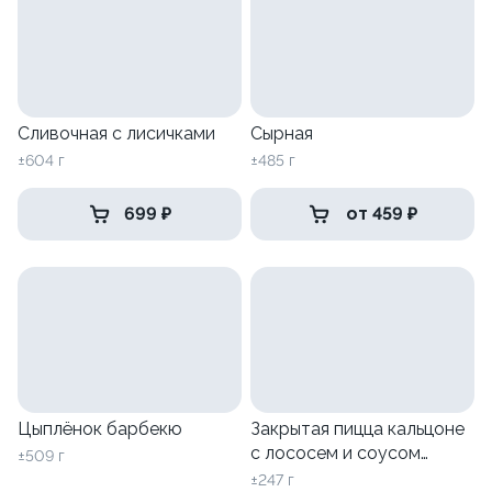
Сливочная с лисичками
Сырная
±604 г
±485 г
699 ₽
от 459 ₽
Цыплёнок барбекю
Закрытая пицца кальцоне
с лососем и соусом
±509 г
песто
±247 г