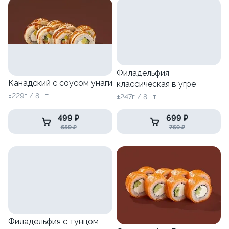
Филадельфия
Канадский с соусом унаги
классическая в угре
±229г / 8шт.
±247г / 8шт
499 ₽
699 ₽
659 ₽
759 ₽
Филадельфия с тунцом