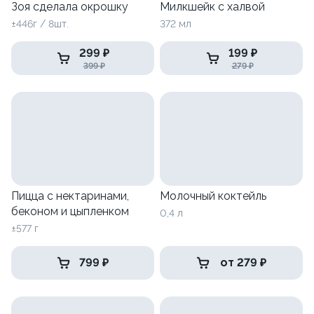
Зоя сделала окрошку
Милкшейк с халвой
±446г / 8шт.
372 мл
299 ₽
199 ₽
399 ₽
279 ₽
Пицца с нектаринами,
Молочный коктейль
беконом и цыпленком
0,4 л
±577 г
799 ₽
от 279 ₽