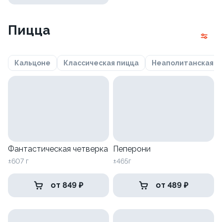
Пицца
Кальцоне
Классическая пицца
Неаполитанская
Фантастическая четверка
Пеперони
±607 г
±465г
от 849 ₽
от 489 ₽