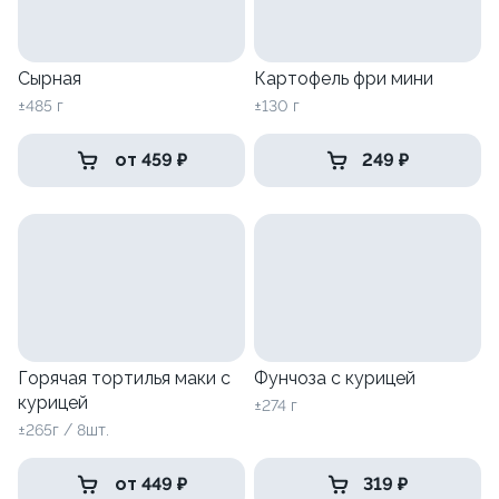
Сырная
Картофель фри мини
±485 г
±130 г
от 459 ₽
249 ₽
Горячая тортилья маки с
Фунчоза с курицей
курицей
±274 г
±265г / 8шт.
от 449 ₽
319 ₽