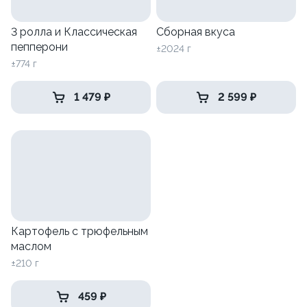
3 ролла и Классическая
Сборная вкуса
пепперони
±2024 г
±774 г
1 479 ₽
2 599 ₽
Картофель с трюфельным
маслом
±210 г
459 ₽