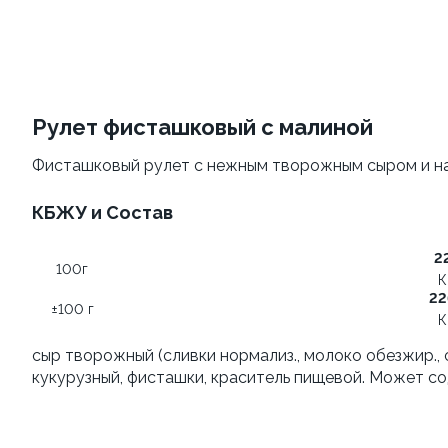
Филадельфия
Филадельфия
±207г / 8шт.
классическая
±282г / 8шт.
499 ₽
Рулет фисташковый с малиной
от 699 ₽
599 ₽
Фисташковый рулет с нежным творожным сыром и на
Филадельфия с авокадо
КБЖУ и Состав
±222г / 8шт.
2
100г
К
22
±100 г
К
Филадельфия
сыр творожный (сливки нормализ., молоко обезжир., 
классическая с огурцом
кукурузный, фисташки, краситель пищевой. Может со
±276г / 8шт.
499 ₽
699 ₽
599 ₽
829 ₽