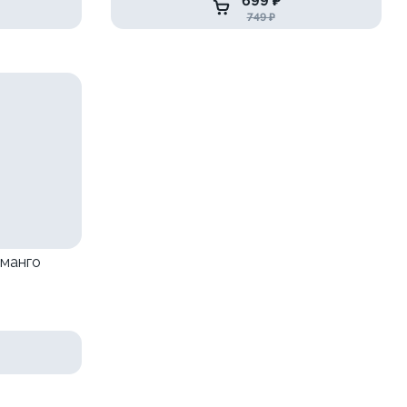
699 ₽
749 ₽
 манго