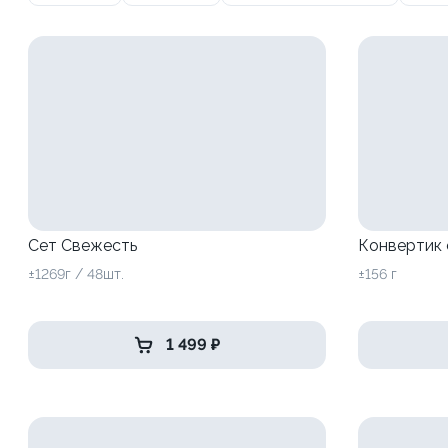
Сет Свежесть
Конвертик 
±1269г / 48шт.
±156 г
1 499 ₽