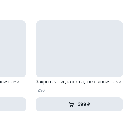
исичками
Закрытая пицца кальцоне с лисичками
±298 г
399 ₽