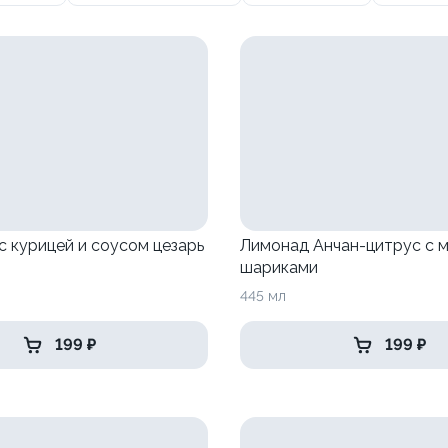
с курицей и соусом цезарь
Лимонад Анчан-цитрус с м
шариками
445 мл
199 ₽
199 ₽