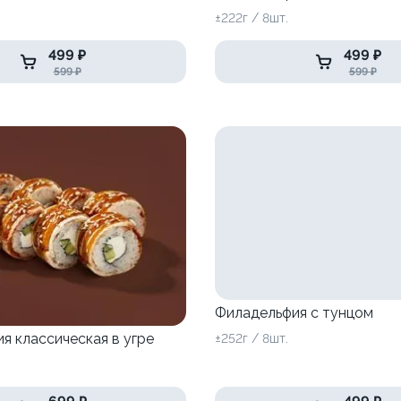
±222г / 8шт.
499 ₽
499 ₽
599 ₽
599 ₽
Филадельфия с тунцом
я классическая в угре
±252г / 8шт.