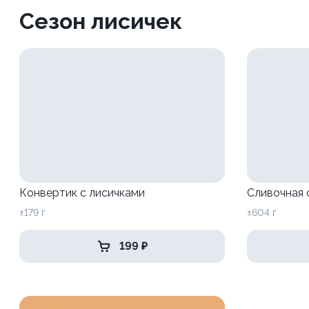
Сезон лисичек
Конвертик с лисичками
Сливочная 
±179 г
±604 г
199 ₽