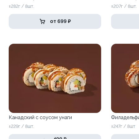
±282г / 8шт.
±207г / 8шт.
от 699 ₽
Канадский с соусом унаги
Филадельфи
±229г / 8шт.
±247г / 8шт