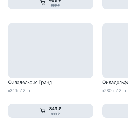
499 ₽
659 ₽
Филадельфия Гранд
Филадельфи
±349г / 8шт.
±280 г / 8шт.
849 ₽
899 ₽