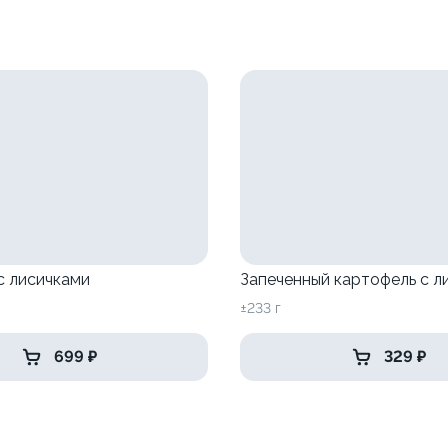
с лисичками
Запеченный картофель с л
±233 г
699 ₽
329 ₽