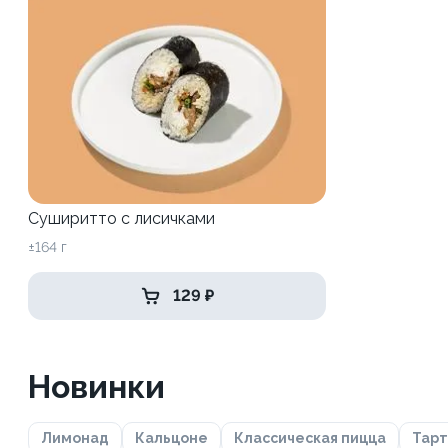
Суширитто с лисичками
±164 г
129 ₽
Новинки
Лимонад
Кальцоне
Классическая пицца
Тарт