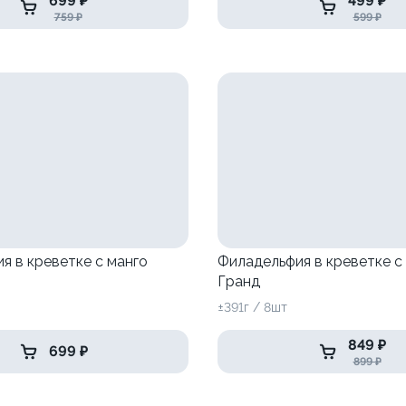
699 ₽
499 ₽
759 ₽
599 ₽
я в креветке с манго
Филадельфия в креветке с
Гранд
±391г / 8шт
849 ₽
699 ₽
899 ₽