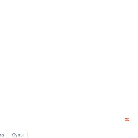
ка
Супы