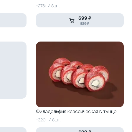
±276г / 8шт.
699 ₽
829 ₽
Филадельфия классическая в тунце
±320г / 8шт.