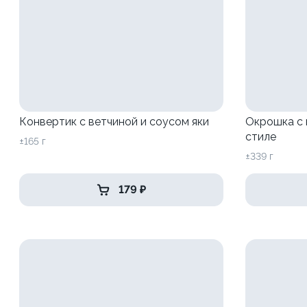
Конвертик с ветчиной и соусом яки
Окрошка с 
стиле
±165 г
±339 г
179 ₽