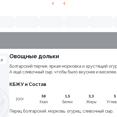
Овощные дольки
 г
ия
Болгарский перчик, яркая морковка и хрустящий огур
А ещё сливочный сыр, чтобы было вкуснее и веселее.
КБЖУ и Состав
58
1,5
3,3
5
100г
Ккал
Белки
Жиры
Угле
Филадельфия с авокадо
Перец болгарский, морковь, огурец, сливочный сыр.
±222г / 8шт.