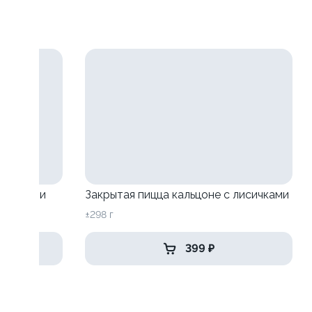
исичками
Закрытая пицца кальцоне с лисичками
±298 г
399 ₽