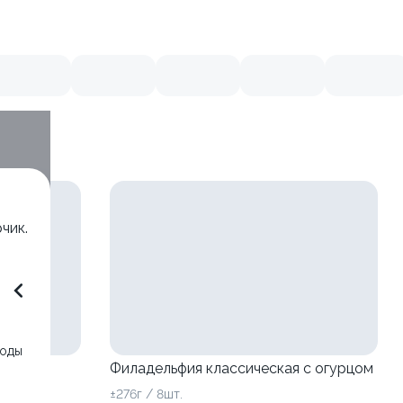
чик.
воды
Филадельфия классическая с огурцом
±276г / 8шт.