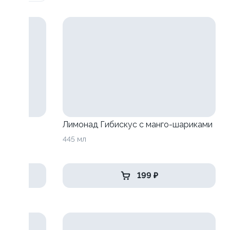
анго-
Лимонад Гибискус с манго-шариками
445 мл
199 ₽