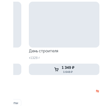
День строителя
±1328 г
1 349 ₽
1 648 ₽
ка
Супы