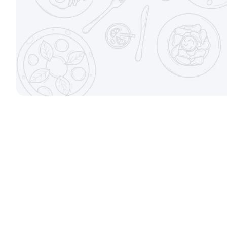
±282г / 8шт.
от 699 ₽
Канадский с соусом унаги
Филадельфи
±229г / 8шт.
±247г / 8шт