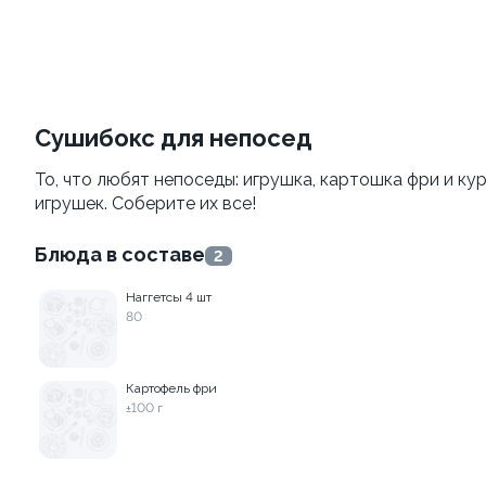
Филадельфия
Филадельфия
классическая
±207г / 8шт.
±282г / 8шт.
499 ₽
от 699 ₽
599 ₽
Сушибокс для непосед
То, что любят непоседы: игрушка, картошка фри и ку
игрушек. Соберите их все!
Блюда в составе
2
Наггетсы 4 шт
80
Филадельфия с авокадо
Филадельфия
классическая с огурцом
±222г / 8шт.
±276г / 8шт.
Картофель фри
±100 г
499 ₽
699 ₽
599 ₽
829 ₽