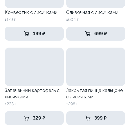
Конвертик с лисичками
Сливочная с лисичками
±179 г
±604 г
199 ₽
699 ₽
Запеченный картофель с
Закрытая пицца кальцоне
лисичками
с лисичками
±233 г
±298 г
329 ₽
399 ₽