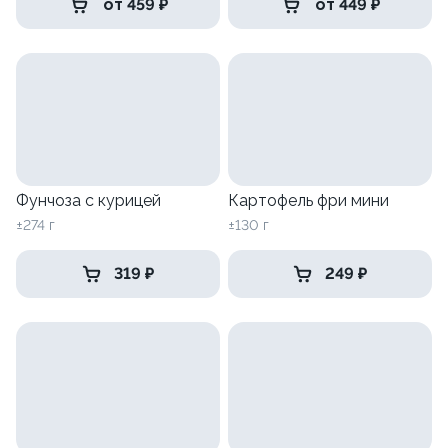
от 459 ₽
от 449 ₽
Фунчоза с курицей
Картофель фри мини
±274 г
±130 г
319 ₽
249 ₽