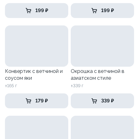
199 ₽
199 ₽
Конвертик с ветчиной и
Окрошка с ветчиной в
соусом яки
азиатском стиле
±165 г
±339 г
179 ₽
339 ₽