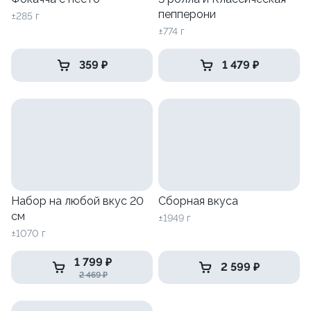
пепперони
±285 г
±774 г
359 ₽
1 479 ₽
Набор на любой вкус 20
Сборная вкуса
см
±1949 г
±1070 г
1 799 ₽
2 599 ₽
2 469 ₽