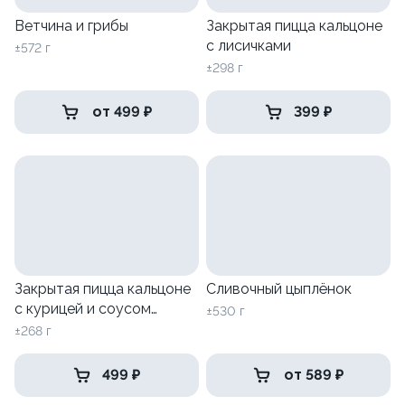
Ветчина и грибы
Закрытая пицца кальцоне
с лисичками
±572 г
±298 г
от 499 ₽
399 ₽
Закрытая пицца кальцоне
Сливочный цыплёнок
с курицей и соусом
±530 г
Цезарь
±268 г
499 ₽
от 589 ₽