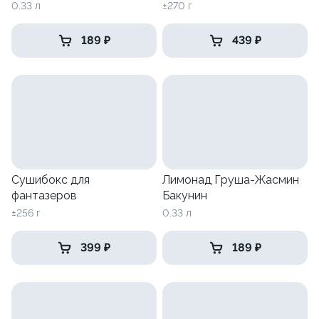
0.33 л
±270 г
189 ₽
439 ₽
Сушибокс для
Лимонад Груша-Жасмин
фантазеров
Бакунин
±256 г
0.33 л
399 ₽
189 ₽