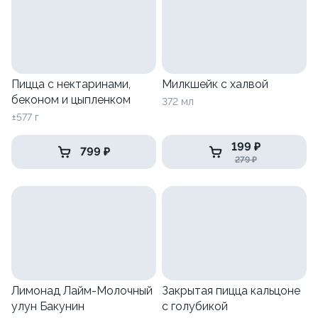
Пицца с нектаринами,
Милкшейк с халвой
беконом и цыпленком
372 мл
±577 г
199 ₽
799 ₽
279 ₽
Лимонад Лайм-Молочный
Закрытая пицца кальцоне
улун Бакунин
с голубикой