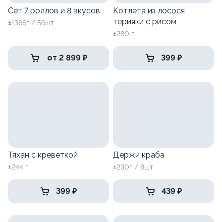
Сет 7 роллов и 8 вкусов
Котлета из лосося
терияки с рисом
±1366г / 56шт.
±280 г
от 2 899 ₽
399 ₽
Тяхан с креветкой
Держи краба
±244 г
±230г / 8шт.
399 ₽
439 ₽