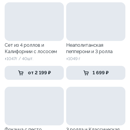
Сет из 4 роллов и
Неаполитанская
Калифорнии с лососем
пепперони и 3 ролла
±1047г / 40шт.
±1049 г
от 2 199 ₽
1 699 ₽
Фокачча с песто
3 ролла и Классическая