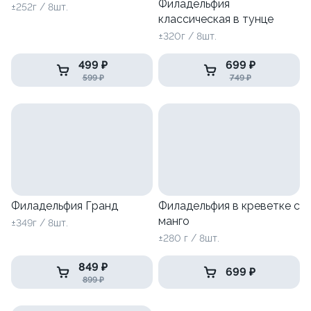
Филадельфия
±252г / 8шт.
классическая в тунце
±320г / 8шт.
499 ₽
699 ₽
599 ₽
749 ₽
Филадельфия Гранд
Филадельфия в креветке с
манго
±349г / 8шт.
±280 г / 8шт.
849 ₽
699 ₽
899 ₽