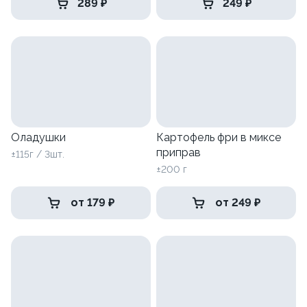
289 ₽
249 ₽
Оладушки
Картофель фри в миксе
приправ
±115г / 3шт.
±200 г
от 179 ₽
от 249 ₽