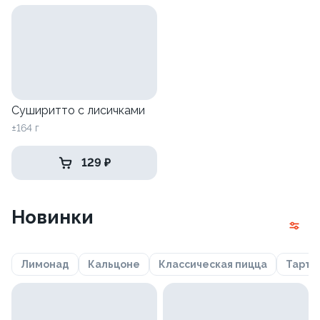
Суширитто с лисичками
±164 г
129 ₽
Новинки
Лимонад
Кальцоне
Классическая пицца
Тарта