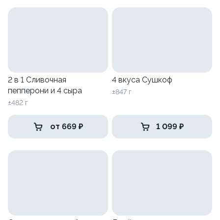
2 в 1 Сливочная
4 вкуса Сушкоф
пепперони и 4 сыра
±847 г
±482 г
от 669 ₽
1 099 ₽