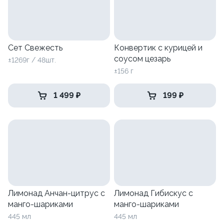
Сет Свежесть
Конвертик с курицей и
соусом цезарь
±1269г / 48шт.
±156 г
1 499 ₽
199 ₽
Лимонад Анчан-цитрус с
Лимонад Гибискус с
манго-шариками
манго-шариками
445 мл
445 мл