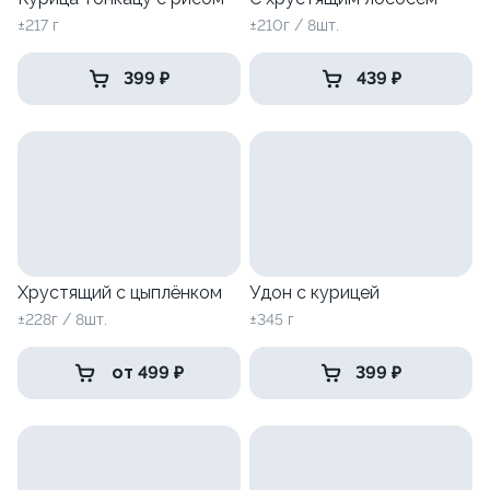
±217 г
±210г / 8шт.
399 ₽
439 ₽
Хрустящий с цыплёнком
Удон с курицей
±228г / 8шт.
±345 г
от 499 ₽
399 ₽