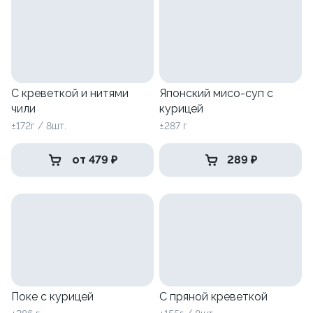
С креветкой и нитями
Японский мисо-суп с
чили
курицей
±172г / 8шт.
±287 г
от 479 ₽
289 ₽
Поке с курицей
С пряной креветкой