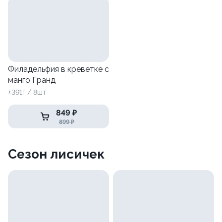
Филадельфия в креветке с
манго Гранд
±391г / 8шт
849 ₽
899 ₽
Сезон лисичек