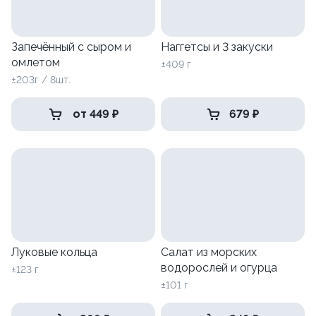
Запечённый с сыром и
Наггетсы и 3 закуски
омлетом
±409 г
±203г / 8шт.
от 449 ₽
679 ₽
Луковые кольца
Салат из морских
водорослей и огурца
±123 г
±101 г