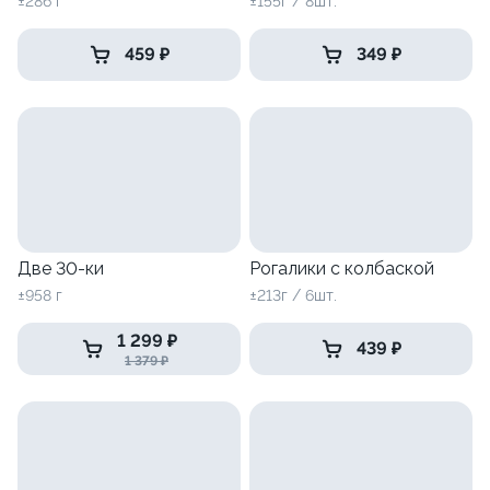
±286 г
±155г / 8шт.
459 ₽
349 ₽
Две 30-ки
Рогалики с колбаской
±958 г
±213г / 6шт.
1 299 ₽
439 ₽
1 379 ₽