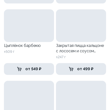
Цыплёнок барбекю
Закрытая пицца кальцоне
с лососем и соусом
±509 г
песто
±247 г
от 549 ₽
от 499 ₽