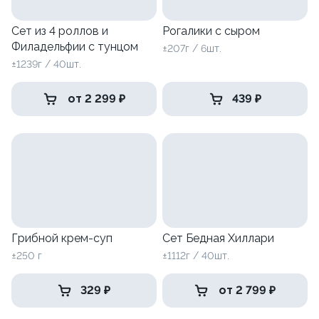
Сет из 4 роллов и
Рогалики с сыром
Филадельфии с тунцом
±207г / 6шт.
±1239г / 40шт.
от 2 299 ₽
439 ₽
Грибной крем-суп
Сет Бедная Хиллари
±250 г
±1112г / 40шт.
329 ₽
от 2 799 ₽