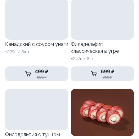
Канадский с соусом унаги
Филадельфия
классическая в угре
±229г / 8шт.
±247г / 8шт
499 ₽
699 ₽
659 ₽
759 ₽
Филадельфия с тунцом