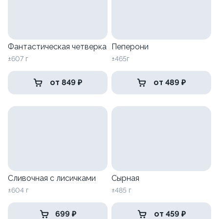
Фантастическая четверка
Пеперони
±607 г
±465г
от 849 ₽
от 489 ₽
Сливочная с лисичками
Сырная
±604 г
±485 г
699 ₽
от 459 ₽