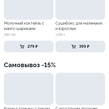
Молочный коктейль с
Сушибокс для маленьких
манго-шариками
и взрослых
380 мл
±269 г
279 ₽
399 ₽
Самовывоз -15%
Курица тонкацу с рисом
С хрустящим лососем