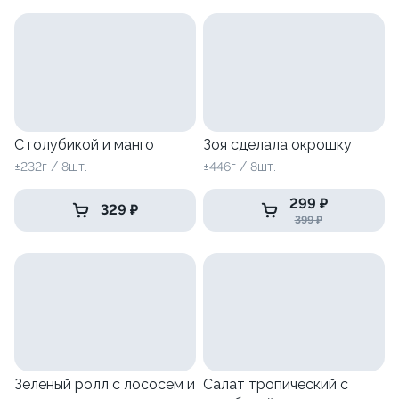
С голубикой и манго
Зоя сделала окрошку
±232г / 8шт.
±446г / 8шт.
299 ₽
329 ₽
399 ₽
Зеленый ролл с лососем и
Салат тропический с