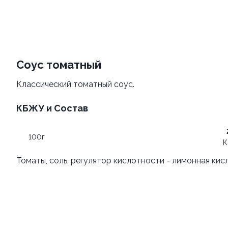
Филадельфия
Филадельфия
классическая
±207г / 8шт.
±282г / 8шт.
499 ₽
Соус томатный
от 699 ₽
599 ₽
Классический томатный соус.
КБЖУ и Состав
100г
К
Томаты, соль, регулятор кислотности - лимонная кис
Филадельфия
Филадельфия с авокадо
классическая с огурцом
±222г / 8шт.
±276г / 8шт.
499 ₽
699 ₽
599 ₽
829 ₽