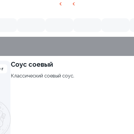
Соус соевый
 г
ия
Классический соевый соус.
Филадельфия с авокадо
±222г / 8шт.