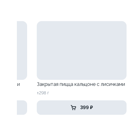
исичками
Закрытая пицца кальцоне с лисичками
±298 г
399 ₽