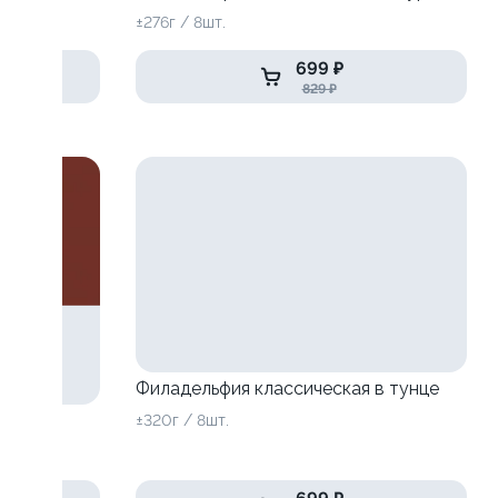
±276г / 8шт.
699 ₽
829 ₽
Филадельфия классическая в тунце
±320г / 8шт.