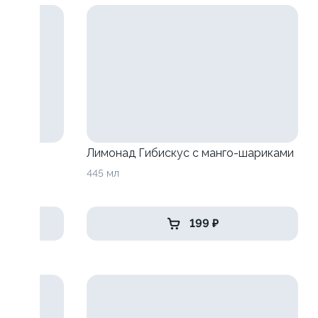
анго-
Лимонад Гибискус с манго-шариками
445 мл
199 ₽