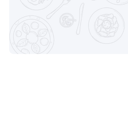
от 699 ₽
Канадский с соусом унаги
Филадельфи
±229г / 8шт.
±247г / 8шт