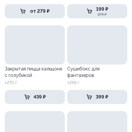
199 ₽
от 279 ₽
279 ₽
Закрытая пицца кальцоне
Сушибокс для
с голубикой
фантазеров
±270 г
±256 г
439 ₽
399 ₽