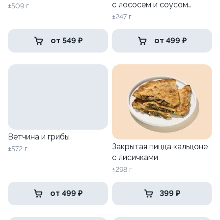
с лососем и соусом
±509 г
песто
±247 г
от 549 ₽
от 499 ₽
Ветчина и грибы
Закрытая пицца кальцоне
±572 г
с лисичками
±298 г
от 499 ₽
399 ₽