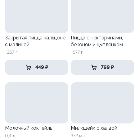
Закрытая пицца кальцоне
Пицца с нектаринами,
с малиной
беконом и цыпленком
±257 г
±577 г
449 ₽
799 ₽
Молочный коктейль
Милкшейк с халвой
0,4 л
372 мл