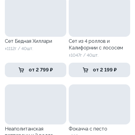
Сет Бедная Хиллари
Сет из 4 роллов и
Калифорнии с лососем
±1112г / 40шт.
±1047г / 40шт.
от 2 799 ₽
от 2 199 ₽
Неаполитанская
Фокачча с песто