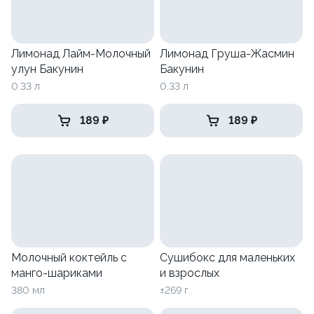
Лимонад Лайм-Молочный
Лимонад Груша-Жасмин
улун Бакунин
Бакунин
0.33 л
0.33 л
189 ₽
189 ₽
Молочный коктейль с
Сушибокс для маленьких
манго-шариками
и взрослых
380 мл
±269 г