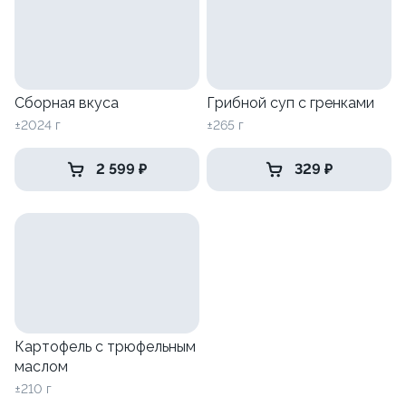
Сборная вкуса
Грибной суп с гренками
±2024 г
±265 г
2 599 ₽
329 ₽
Картофель с трюфельным
маслом
±210 г