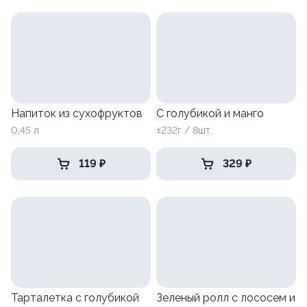
Напиток из сухофруктов
С голубикой и манго
0,45 л
±232г / 8шт.
119 ₽
329 ₽
Тарталетка с голубикой
Зеленый ролл с лососем и