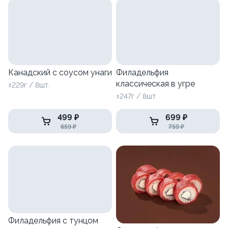
Канадский с соусом унаги
Филадельфия
классическая в угре
±229г / 8шт.
±247г / 8шт
499 ₽
699 ₽
659 ₽
759 ₽
Филадельфия с тунцом