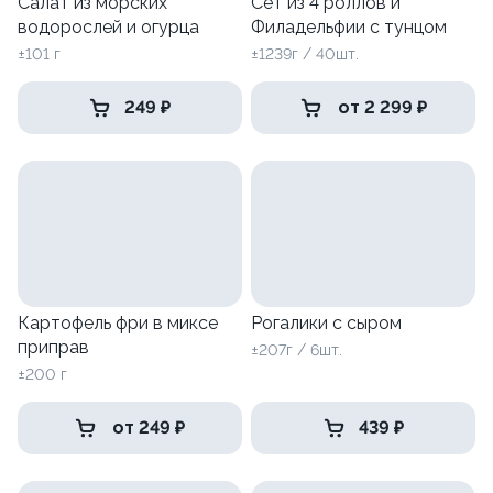
Салат из морских
Сет из 4 роллов и
водорослей и огурца
Филадельфии с тунцом
±101 г
±1239г / 40шт.
249 ₽
от 2 299 ₽
Картофель фри в миксе
Рогалики с сыром
приправ
±207г / 6шт.
±200 г
от 249 ₽
439 ₽