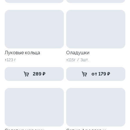
Луковые кольца
Оладушки
±123 г
±115г / 3шт.
289 ₽
от 179 ₽