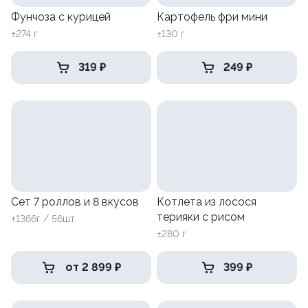
Фунчоза с курицей
Картофель фри мини
±274 г
±130 г
319 ₽
249 ₽
Сет 7 роллов и 8 вкусов
Котлета из лосося
терияки с рисом
±1366г / 56шт.
±280 г
от 2 899 ₽
399 ₽