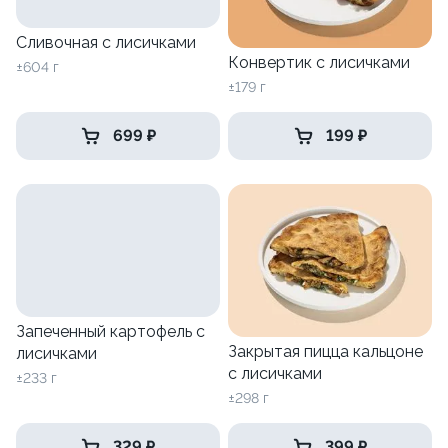
Сливочная с лисичками
Конвертик с лисичками
±604 г
±179 г
699 ₽
199 ₽
Запеченный картофель с
Закрытая пицца кальцоне
лисичками
с лисичками
±233 г
±298 г
329 ₽
399 ₽