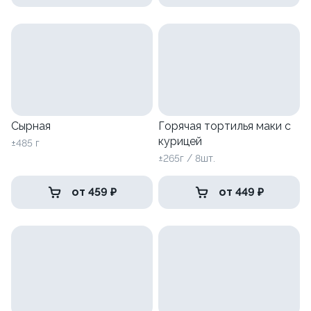
Сырная
Горячая тортилья маки с
курицей
±485 г
±265г / 8шт.
от 459 ₽
от 449 ₽