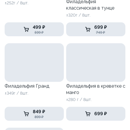
Филадельфия
±252г / 8шт.
классическая в тунце
±320г / 8шт.
499 ₽
699 ₽
599 ₽
749 ₽
Филадельфия Гранд
Филадельфия в креветке с
манго
±349г / 8шт.
±280 г / 8шт.
849 ₽
699 ₽
899 ₽