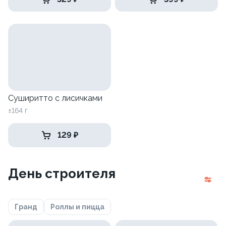
Суширитто с лисичками
±164 г
129 ₽
День строителя
Гранд
Роллы и пицца