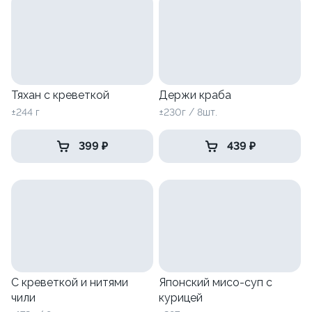
Тяхан с креветкой
Держи краба
±244 г
±230г / 8шт.
399 ₽
439 ₽
С креветкой и нитями
Японский мисо-суп с
чили
курицей