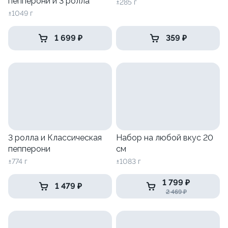
пепперони и 3 ролла
±285 г
±1049 г
1 699 ₽
359 ₽
3 ролла и Классическая
Набор на любой вкус 20
пепперони
см
±774 г
±1083 г
1 799 ₽
1 479 ₽
2 469 ₽