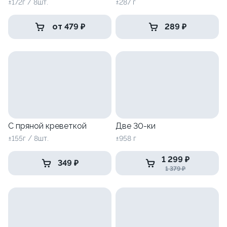
±172г / 8шт.
±287 г
от 479 ₽
289 ₽
С пряной креветкой
Две 30-ки
±155г / 8шт.
±958 г
1 299 ₽
349 ₽
1 379 ₽