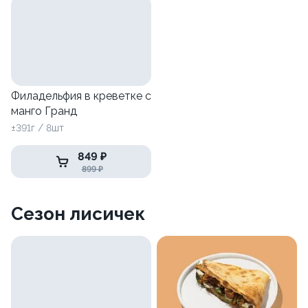
Филадельфия в креветке с
манго Гранд
±391г / 8шт
849 ₽
899 ₽
Сезон лисичек