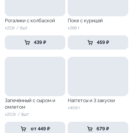
Рогалики с колбаской
Поке с курицей
±213г / 6шт.
±286 г
439 ₽
459 ₽
Запечённый с сыром и
Наггетсы и 3 закуски
омлетом
±409 г
±203г / 8шт.
от 449 ₽
679 ₽