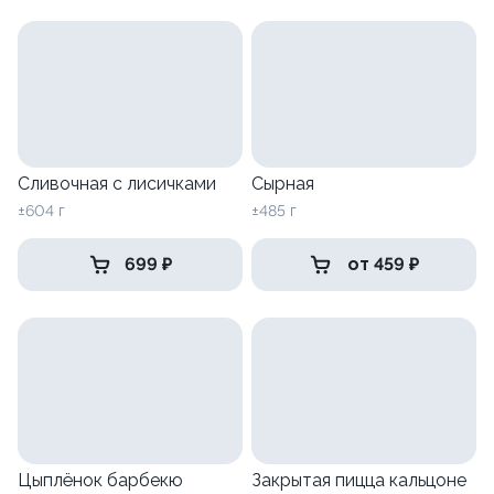
Сливочная с лисичками
Сырная
±604 г
±485 г
699 ₽
от 459 ₽
Цыплёнок барбекю
Закрытая пицца кальцоне