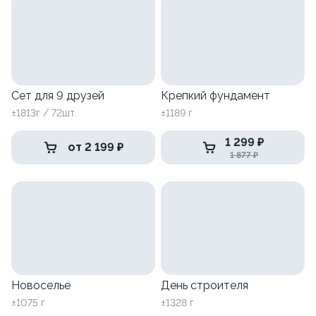
Сет для 9 друзей
Крепкий фундамент
±1813г / 72шт.
±1189 г
1 299 ₽
от 2 199 ₽
1 877 ₽
Новоселье
День строителя
±1075 г
±1328 г