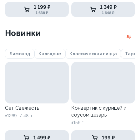
1 199 ₽
1 349 ₽
1 638 ₽
1 648 ₽
Новинки
Лимонад
Кальцоне
Классическая пицца
Тарта
Сет Свежесть
Конвертик с курицей и
соусом цезарь
±1269г / 48шт.
±156 г
1 499 ₽
199 ₽