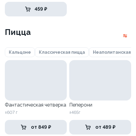
459 ₽
Пицца
Кальцоне
Классическая пицца
Неаполитанская
Фантастическая четверка
Пеперони
±607 г
±465г
от 849 ₽
от 489 ₽