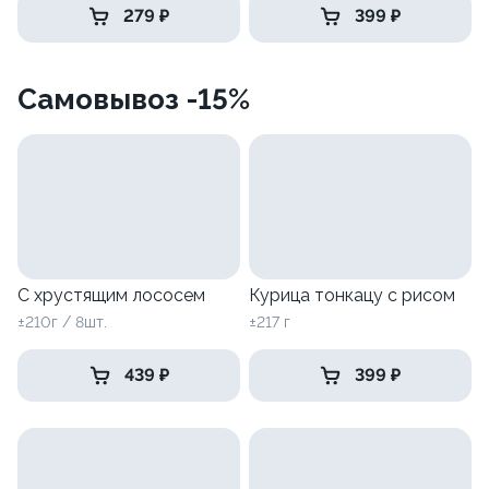
279 ₽
399 ₽
Самовывоз -15%
С хрустящим лососем
Курица тонкацу с рисом
±210г / 8шт.
±217 г
439 ₽
399 ₽