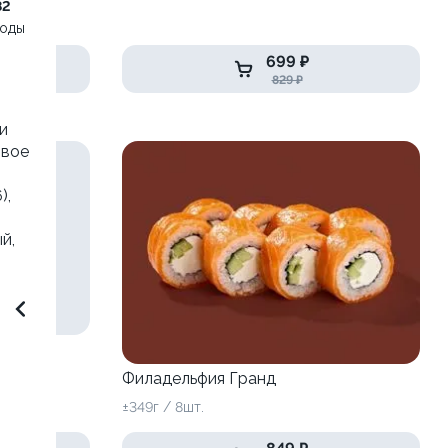
82
воды
699 ₽
829 ₽
и
овое
),
й,
Филадельфия Гранд
±349г / 8шт.