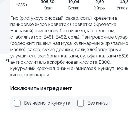
305,50
19,04
2,59
49,
±235 г
±222г / 8шт.
Ккал
Белки
Жиры
Угле
499 ₽
499 ₽
Рис (рис, уксус рисовый, сахар, соль), креветки в
599 ₽
599 ₽
панировке (мясо креветок (Креветка (Креветка
Ваннамей) очищенная без пищевода с хвостом,
стабилизатор: E451, Е452, соль). Панировочные сухар
(содержит: пшеничная мука, кулинарный жир (пальм
масло), сахар, сухие дрожки, соль, хлебопекарный
улучшитель (карбонат кальция, сульфат кальция (Е516
+1
антиокислитель аскорбиновая кислота Е300,
кукурузный крахмал, энзим а-амилаза)), кунжут черны
кинза, соус карри
Исключить ингредиент
я классическая в угре
Филадельфия с тунцом
Без черного кунжута
Без кинзы
±252г / 8шт.