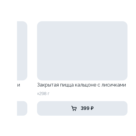
исичками
Закрытая пицца кальцоне с лисичками
±298 г
399 ₽