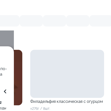
 по-
са
.
Филадельфия классическая с огурцом
2
воды
±276г / 8шт.