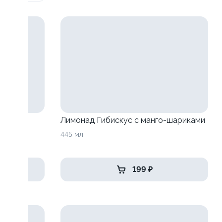
анго-
Лимонад Гибискус с манго-шариками
445 мл
199 ₽