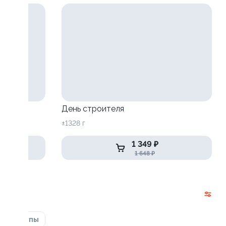
День строителя
±1328 г
1 349 ₽
1 648 ₽
ка
Супы