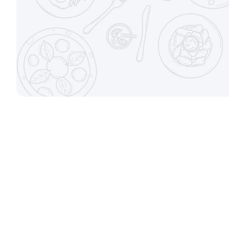
от 699 ₽
Филадельфи
Канадский с соусом унаги
±247г / 8шт
±229г / 8шт.