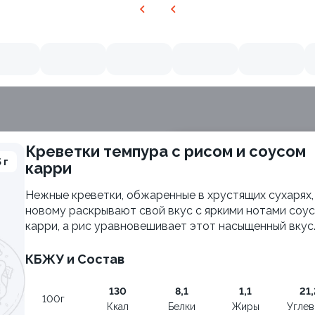
Креветки темпура с рисом и соусом
 г
карри
ия
Нежные креветки, обжаренные в хрустящих сухарях,
новому раскрывают свой вкус с яркими нотами соу
карри, а рис уравновешивает этот насыщенный вкус
КБЖУ и Состав
130
8,1
1,1
21,
100г
Ккал
Белки
Жиры
Угле
Филадельфия с авокадо