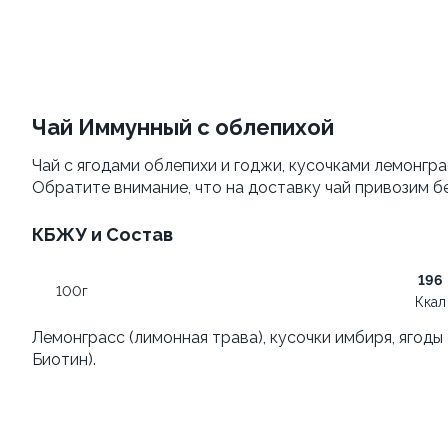
Филадельфия
Филадельфия
классическая
±207г / 8шт.
±282г / 8шт.
499 ₽
от 699 ₽
599 ₽
Чай Иммунный с облепихой
Чай с ягодами облепихи и годжи, кусочками лемонграсса
Обратите внимание, что на доставку чай привозим бе
КБЖУ и Состав
196
100г
Филадельфия с авокадо
Ккал
Филадельфия
±222г / 8шт.
Лемонграсс (лимонная трава), кусочки имбиря, ягоды об
классическая с огурцом
Биотин).
±276г / 8шт.
499 ₽
699 ₽
599 ₽
829 ₽