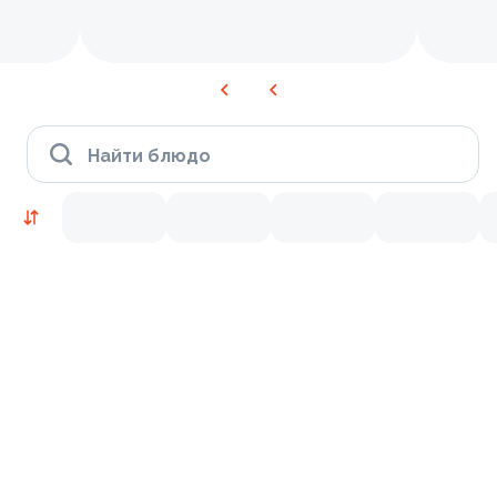
Найти блюдо
Блюдо дня
Гранд
Поке (гавайский салат)