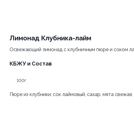
Ролл С хрустящим
Том-ям с курицей
лососем Гранд и Ролл
сливочный с огурцом
±540 г
±489г /16шт.
Лимонад Клубника-лайм
279 ₽
399 ₽
Освежающий лимонад с клубничным пюре и соком лай
КБЖУ и Состав
Поке с курицей
100г
±286 г
Пюре из клубники, сок лаймовый, сахар, мята свежая,
199 ₽
Обед