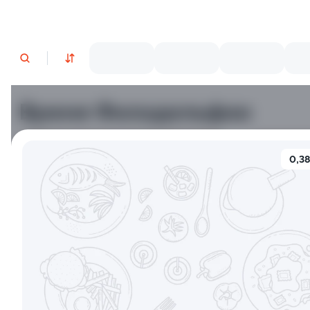
Время Филадельфии
0,38
Филадельфия классическая
Филадельф