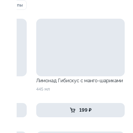
ка
Супы
анго-
Лимонад Гибискус с манго-шариками
445 мл
199 ₽