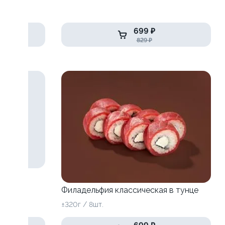
699 ₽
829 ₽
Филадельфия классическая в тунце
±320г / 8шт.