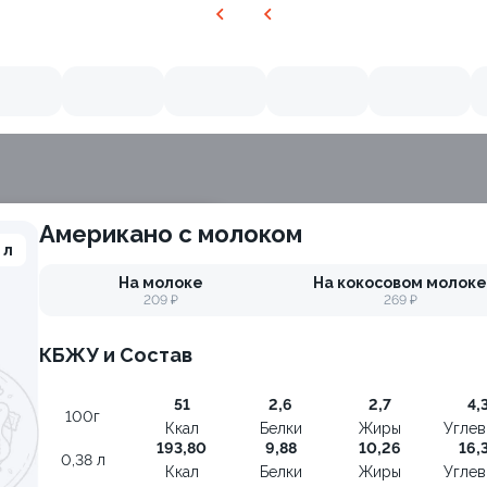
Американо с молоком
 л
Филадельфия с авокадо
На молоке
На кокосовом молоке
±222г / 8шт.
209 ₽
269 ₽
КБЖУ и Состав
51
2,6
2,7
4,
100г
Ккал
Белки
Жиры
Угле
193,80
9,88
10,26
16,
0,38 л
Ккал
Белки
Жиры
Угле
ия