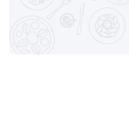
±282г / 8шт.
±207г / 8шт.
от 699 ₽
Филадельфи
Канадский с соусом унаги
±247г / 8шт
±229г / 8шт.