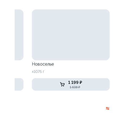
Новоселье
±1075 г
1 199 ₽
1 638 ₽