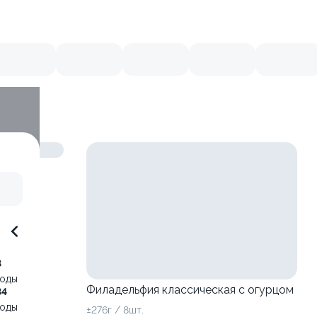
3
воды
Филадельфия классическая с огурцом
34
воды
±276г / 8шт.