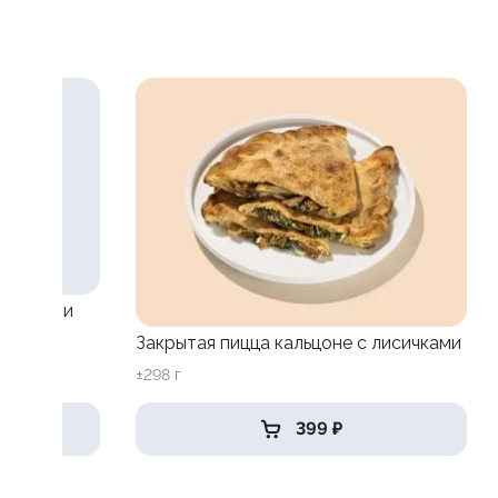
исичками
Закрытая пицца кальцоне с лисичками
±298 г
399 ₽