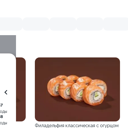
57
воды
38
воды
Филадельфия классическая с огурцом