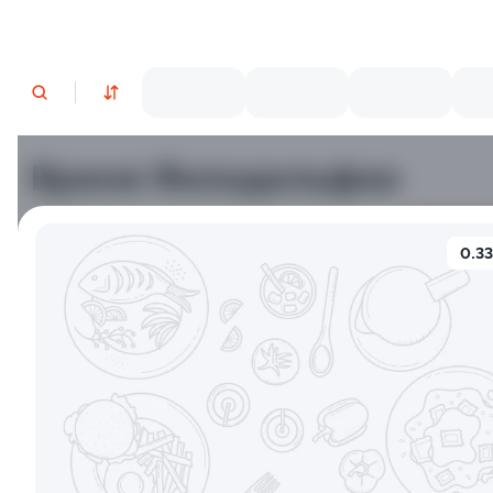
Время Филадельфии
0.33
Филадельфия классическая
Филадельф
±282г / 8шт.