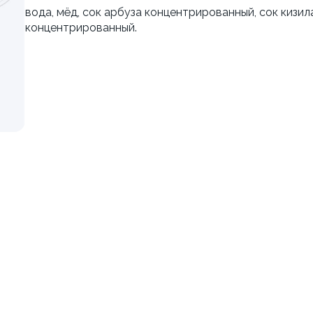
вода, мёд, сок арбуза концентрированный, сок кизил
±222г / 8шт.
концентрированный.
499 ₽
499 ₽
599 ₽
599 ₽
я классическая в угре
Филадельфия с тунцом
±252г / 8шт.