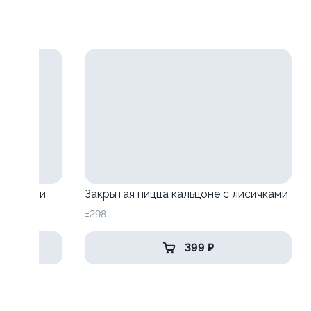
исичками
Закрытая пицца кальцоне с лисичками
±298 г
399 ₽