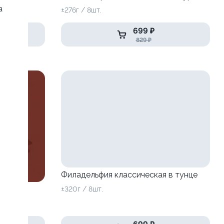
а
±276г / 8шт.
699 ₽
829 ₽
Филадельфия классическая в тунце
±320г / 8шт.