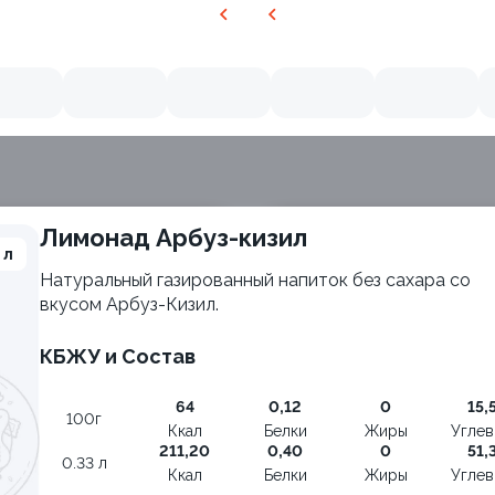
Лимонад Арбуз-кизил
 л
Натуральный газированный напиток без сахара со
вкусом Арбуз-Кизил.
КБЖУ и Состав
64
0,12
0
15,
100г
Ккал
Белки
Жиры
Угле
211,20
0,40
0
51,
0.33 л
Ккал
Белки
Жиры
Угле
ия
Филадельфия с авокадо