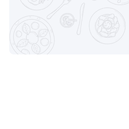
±207г / 8шт.
от 699 ₽
Филадельфи
±247г / 8шт
Канадский с соусом унаги
±229г / 8шт.