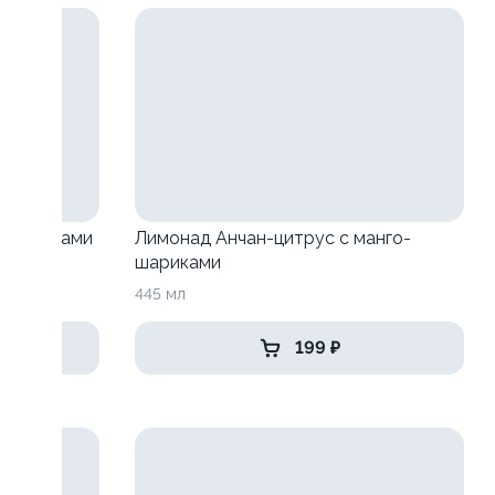
о-шариками
Лимонад Анчан-цитрус с манго-
шариками
445 мл
199 ₽