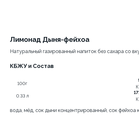
Филадельфия
Филадельфия
классическая
±207г / 8шт.
±282г / 8шт.
499 ₽
Лимонад Дыня-фейхоа
от 699 ₽
599 ₽
Натуральный газированный напиток без сахара со в
КБЖУ и Состав
100г
К
17
0.33 л
Филадельфия с авокадо
Филадельфия
К
классическая с огурцом
±222г / 8шт.
вода, мёд, сок дыни концентрированный, сок фейхоа
±276г / 8шт.
499 ₽
699 ₽
599 ₽
829 ₽