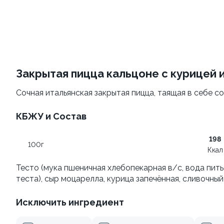
Филадельфия
Филадельфия
±207г / 8шт.
классическая
±282г / 8шт.
499 ₽
от 699 ₽
599 ₽
Закрытая пицца кальцоне с курицей 
Сочная итальянская закрытая пицца, таящая в себе со
КБЖУ и Состав
198
100г
Ккал
Филадельфия с авокадо
Филадельфия
Тесто (мука пшеничная хлебопекарная в/с, вода пит
классическая с огурцом
±222г / 8шт.
теста), сыр моцарелла, курица запечённая, сливочный
±276г / 8шт.
Исключить ингредиент
499 ₽
699 ₽
599 ₽
829 ₽