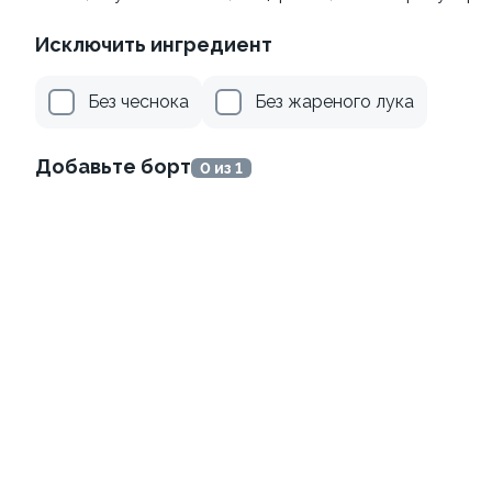
Исключить ингредиент
Без чеснока
Без жареного лука
Добавьте борт
0 из 1
Канадский с соусом унаги
Филадельфия
±229г / 8шт.
классическая в угре
±247г / 8шт
499 ₽
699 ₽
659 ₽
759 ₽
Филадельфия с тунцом
Филадельфия Гранд
±252г / 8шт.
±349г / 8шт.