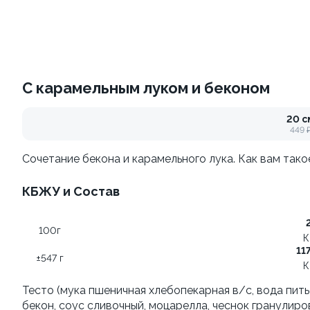
Филадельфия
Филадельфия
классическая
±207г / 8шт.
±282г / 8шт.
499 ₽
С карамельным луком и беконом
от 699 ₽
599 ₽
20 с
449 
Сочетание бекона и карамельного лука. Как вам так
КБЖУ и Состав
Филадельфия с авокадо
100г
Филадельфия
К
±222г / 8шт.
классическая с огурцом
11
±547 г
К
±276г / 8шт.
Тесто (мука пшеничная хлебопекарная в/с, вода пит
499 ₽
699 ₽
бекон, соус сливочный, моцарелла, чеснок гранулиро
599 ₽
829 ₽