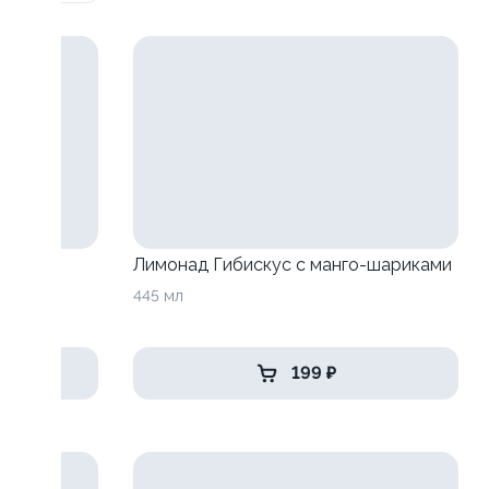
анго-
Лимонад Гибискус с манго-шариками
445 мл
199 ₽