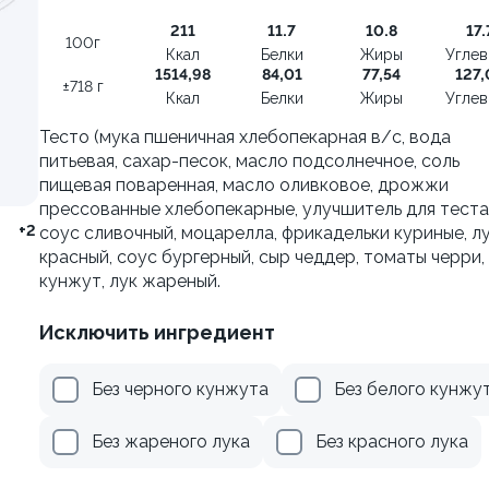
211
11.7
10.8
17.
100г
Ккал
Белки
Жиры
Угле
499 ₽
499 ₽
1514,98
84,01
77,54
127,
±718 г
599 ₽
599 ₽
Ккал
Белки
Жиры
Угле
Тесто (мука пшеничная хлебопекарная в/с, вода
питьевая, сахар-песок, масло подсолнечное, соль
пищевая поваренная, масло оливковое, дрожжи
Филадельфия с тунцом
прессованные хлебопекарные, улучшитель для теста)
±252г / 8шт.
+2
соус сливочный, моцарелла, фрикадельки куриные, л
красный, соус бургерный, сыр чеддер, томаты черри,
кунжут, лук жареный.
Исключить ингредиент
Без черного кунжута
Без белого кунжу
я классическая в угре
Без жареного лука
Без красного лука