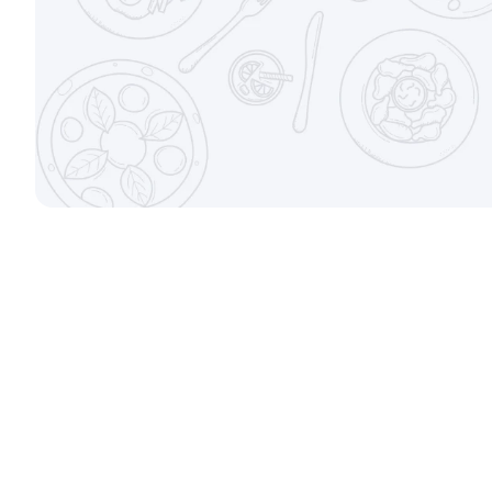
±207г / 8шт.
от 699 ₽
Канадский с соусом унаги
Филадельфи
±229г / 8шт.
±247г / 8шт