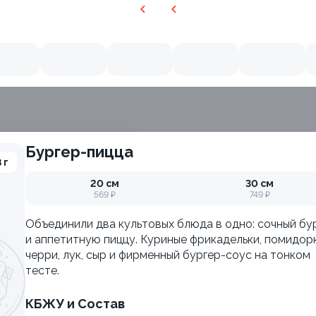
Бургер-пицца
 г
Филадельфия с авокадо
20 см
30 см
±222г / 8шт.
569 ₽
749 ₽
Объединили два культовых блюда в одно: сочный бу
и аппетитную пиццу. Куриные фрикадельки, помидор
черри, лук, сыр и фирменный бургер-соус на тонком
тесте.
КБЖУ и Состав
ия