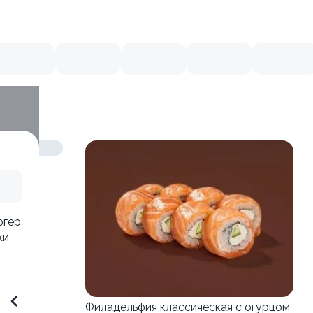
ргер
ки
Филадельфия классическая с огурцом