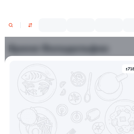
Время Филадельфии
±718
Филадельфия классическая
Филадельф
±282г / 8шт.