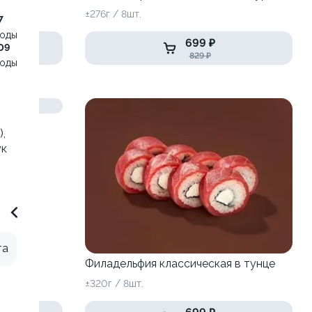
±276г / 8шт.
7
воды
699 ₽
09
829 ₽
воды
,
ук
та
Филадельфия классическая в тунце
±320г / 8шт.