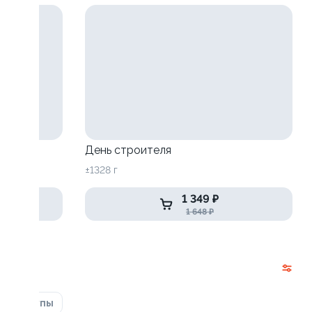
День строителя
±1328 г
1 349 ₽
1 648 ₽
ка
Супы