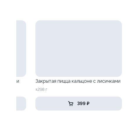
исичками
Закрытая пицца кальцоне с лисичками
±298 г
399 ₽