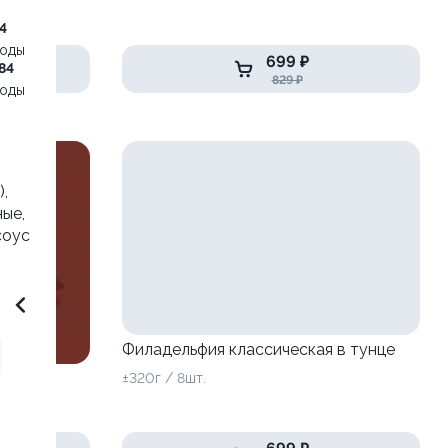
4
воды
699 ₽
84
829 ₽
воды
,
ые,
соус
Филадельфия классическая в тунце
±320г / 8шт.