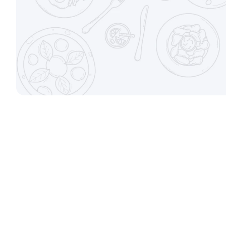
±282г / 8шт.
±207г / 8шт.
от 699 ₽
Канадский с соусом унаги
Филадельфи
±229г / 8шт.
±247г / 8шт