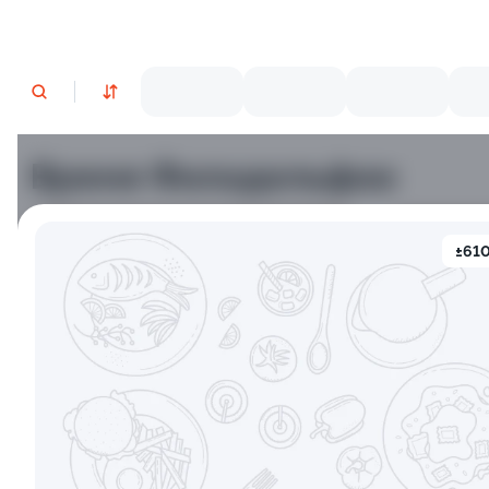
Время Филадельфии
±610
Филадельфия классическая
Филадельф