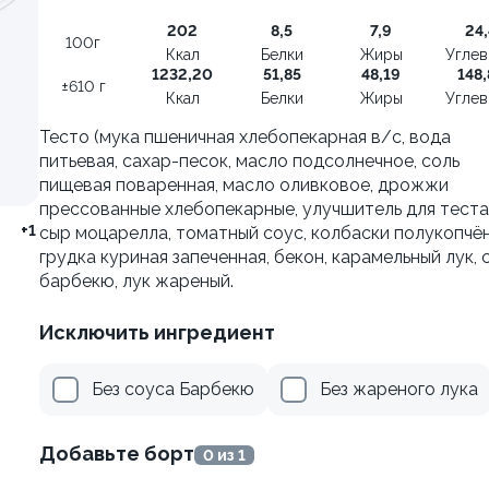
±222г / 8шт.
202
8,5
7,9
24,
100г
Ккал
Белки
Жиры
Угле
499 ₽
499 ₽
1232,20
51,85
48,19
148,
±610 г
599 ₽
599 ₽
Ккал
Белки
Жиры
Угле
Тесто (мука пшеничная хлебопекарная в/с, вода
питьевая, сахар-песок, масло подсолнечное, соль
пищевая поваренная, масло оливковое, дрожжи
прессованные хлебопекарные, улучшитель для теста)
+1
сыр моцарелла, томатный соус, колбаски полукопчён
грудка куриная запеченная, бекон, карамельный лук, 
барбекю, лук жареный.
Исключить ингредиент
Без соуса Барбекю
Без жареного лука
я классическая в угре
Филадельфия с тунцом
±252г / 8шт.
Добавьте борт
0 из 1