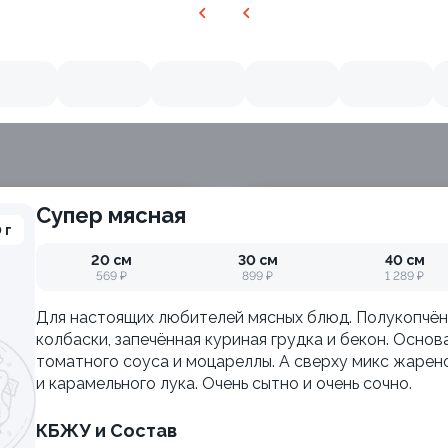
Супер мясная
 г
20 см
30 см
40 см
569 ₽
899 ₽
1 289 ₽
Для настоящих любителей мясных блюд. Полукопчё
колбаски, запечённая куриная грудка и бекон. Основа
томатного соуса и моцареллы. А сверху микс жарен
и карамельного лука. Очень сытно и очень сочно.
КБЖУ и Состав
ия
Филадельфия с авокадо