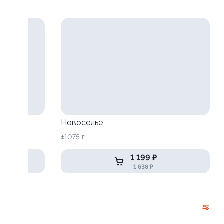
Новоселье
±1075 г
1 199 ₽
1 638 ₽