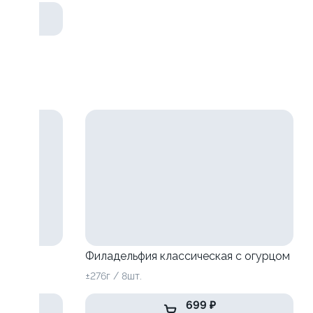
Филадельфия классическая с огурцом
±276г / 8шт.
699 ₽