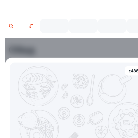
Обед
Бэнто
±486