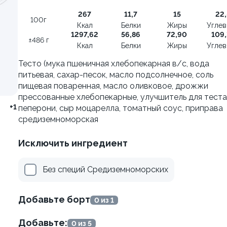
тлеткой из лосося с рисом
267
11,7
15
22,
100г
Бэнто с крыльями и карто
Ккал
Белки
Жиры
Угле
1297,62
56,86
72,90
109,
±444 г
±486 г
Ккал
Белки
Жиры
Угле
Тесто (мука пшеничная хлебопекарная в/с, вода
от 449 ₽
от 499 ₽
питьевая, сахар-песок, масло подсолнечное, соль
пищевая поваренная, масло оливковое, дрожжи
прессованные хлебопекарные, улучшитель для теста)
+1
пеперони, сыр моцарелла, томатный соус, приправа
средиземноморская
Исключить ингредиент
Без специй Средиземноморских
Добавьте борт
0 из 1
Добавьте:
0 из 5