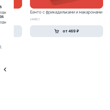
5
шкой
Бэнто с фрикадельками и макаронами
воды
35
±446 г
воды
от 469 ₽
,