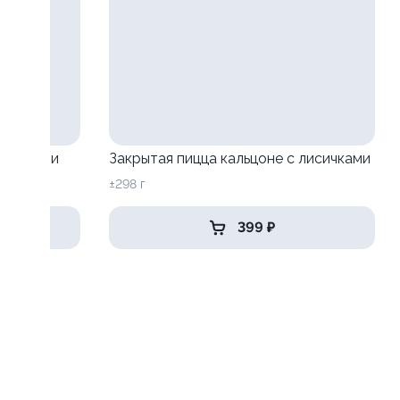
исичками
Закрытая пицца кальцоне с лисичками
±298 г
399 ₽