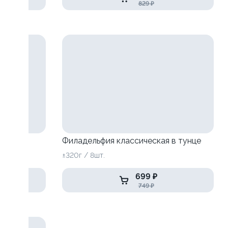
829 ₽
Филадельфия классическая в тунце
±320г / 8шт.
699 ₽
749 ₽