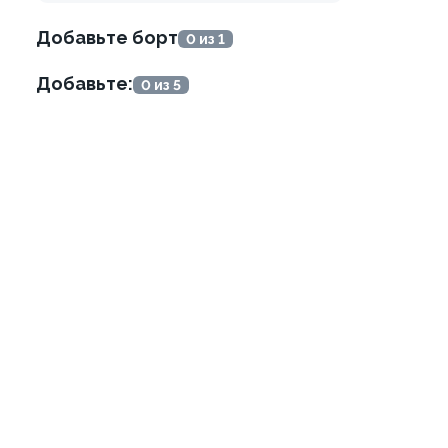
699 ₽
499 ₽
759 ₽
599 ₽
Добавьте борт
0 из 1
Добавьте:
0 из 5
я в креветке с манго
Филадельфия в креветке с
Гранд
±391г / 8шт
849 ₽
699 ₽
899 ₽