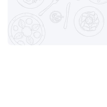
±282г / 8шт.
от 699 ₽
Канадский с соусом унаги
Филадельфи
±229г / 8шт.
±247г / 8шт