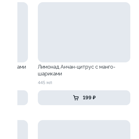
о-шариками
Лимонад Анчан-цитрус с манго-
шариками
445 мл
199 ₽