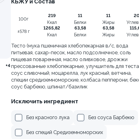
КБЖУ и Состав
±222г / 8шт.
219
11
11
2
499 ₽
499 ₽
100г
Ккал
Белки
Жиры
Угле
599 ₽
599 ₽
1265,82
63,58
63,58
115,
±578 г
Ккал
Белки
Жиры
Угле
Тесто (мука пшеничная хлебопекарная в/с, вода
питьевая, сахар-песок, масло подсолнечное, соль
Филадельфия с тунцом
пищевая поваренная, масло оливковое, дрожжи
±252г / 8шт.
+4
прессованные хлебопекарные, улучшитель для теста)
соус сливочный, моцарелла, лук красный, ветчина,
специи средиземноморские, колбаса пепперони, бек
соус барбекю, шпинат/базилик
Исключить ингредиент
я классическая в угре
Без красного лука
Без соуса Барбекю
Без специй Средиземноморских