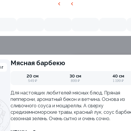
Мясная барбекю
 г
ия
20 см
30 см
40 см
549 ₽
899 ₽
1 199 ₽
Для настоящих любителей мясных блюд. Пряная
пепперони, ароматный бекон и ветчина. Основа из
сливочного соуса и моцареллы. А сверху
средиземноморские травы, красный лук, соус барбе
сезонная зелень. Очень сытно и очень сочно.
Филадельфия с авокадо