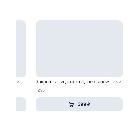
исичками
Закрытая пицца кальцоне с лисичками
±298 г
399 ₽