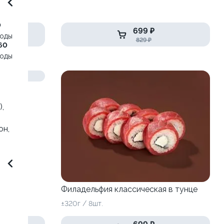
0
699 ₽
воды
829 ₽
60
воды
,
он,
Филадельфия классическая в тунце
±320г / 8шт.