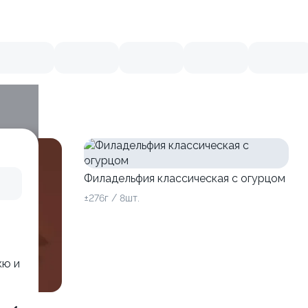
Филадельфия классическая с огурцом
±276г / 8шт.
кю и