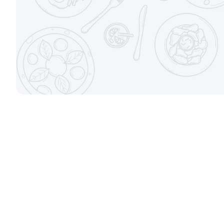
±282г / 8шт.
±207г / 8шт.
от 699 ₽
Филадельфи
±247г / 8шт
Канадский с соусом унаги
±229г / 8шт.