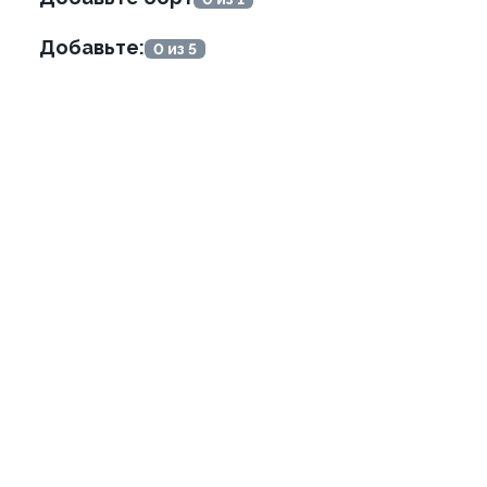
699 ₽
499 ₽
759 ₽
599 ₽
Добавьте:
0 из 5
я в креветке с манго
Филадельфия в креветке с
Гранд
±391г / 8шт
849 ₽
699 ₽
899 ₽