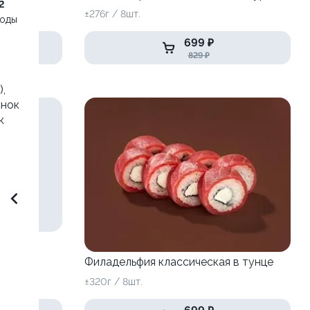
2
±276г / 8шт.
воды
699 ₽
829 ₽
,
снок
к
,
Филадельфия классическая в тунце
±320г / 8шт.