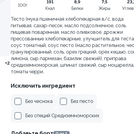
191
8,9
7,5
23,
100г
±222г / 8шт.
Ккал
Белки
Жиры
Угле
499 ₽
499 ₽
Тесто (мука пшеничная хлебопекарная в/с, вода
599 ₽
599 ₽
питьевая, сахар-песок, масло подсолнечное, соль
пищевая поваренная, масло оливковое, дрожжи
прессованные хлебопекарные, улучшитель для теста)
соус томатный, соус песто (масло растительное, че
гранулированный, соль, орех грецкий, орех кешью, со
я классическая в угре
лимона, сыр пармезан, базилик свежий), приправа
+2
средиземноморская, шпинат свежий, сыр моцарелла
томаты черри.
Исключить ингредиент
Без чеснока
Без песто
Филадельфия с тунцом
±252г / 8шт.
Без специй Средиземноморских
Добавьте борт
0 из 1