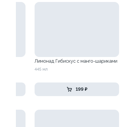
анго-
Лимонад Гибискус с манго-шариками
445 мл
199 ₽