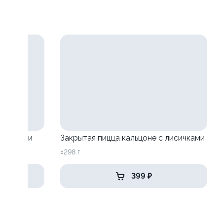
исичками
Закрытая пицца кальцоне с лисичками
±298 г
399 ₽