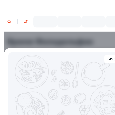
Время Филадельфии
±495
Филадельфия классическая
Филадельф