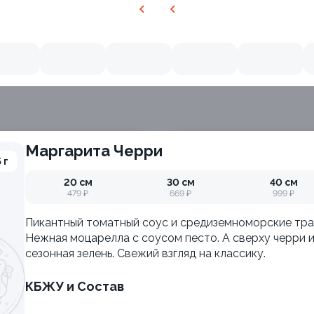
Маргарита Черри
 г
20 см
30 см
40 см
479 ₽
669 ₽
999 ₽
Пикантный томатный соус и средиземноморские тра
Нежная моцарелла с соусом песто. А сверху черри 
сезонная зелень. Свежий взгляд на классику.
КБЖУ и Состав
ия
Филадельфия с авокадо