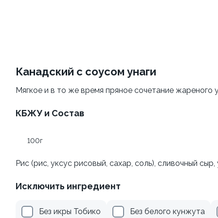
С хрустящим лососем
Фунчоза с курицей
±210г / 8шт.
±320 г
199 ₽
199 ₽
Канадский с соусом унаги
Мягкое и в то же время пряное сочетание жареного у
КБЖУ и Состав
100г
Конвертик с курицей и
соусом цезарь и Ролл
Рис (рис, уксус рисовый, сахар, соль), сливочный сыр
Конопатый
±366 г
Исключить ингредиент
399 ₽
Без икры Тобико
Без белого кунжута