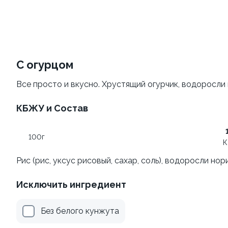
Филадельфия
Филадельфия
±207г / 8шт.
классическая
±282г / 8шт.
499 ₽
С огурцом
от 699 ₽
599 ₽
Все просто и вкусно. Хрустящий огурчик, водоросли 
КБЖУ и Состав
100г
К
Рис (рис, уксус рисовый, сахар, соль), водоросли нори
Филадельфия
Филадельфия с авокадо
классическая с огурцом
Исключить ингредиент
±222г / 8шт.
±276г / 8шт.
499 ₽
699 ₽
Без белого кунжута
599 ₽
829 ₽