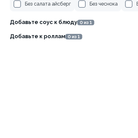
Без салата айсберг
Без чеснока
Добавьте соус к блюду
0 из 1
Добавьте к роллам
0 из 1
Канадский с соусом унаги
Филадельфия
классическая в угре
±229г / 8шт.
±247г / 8шт
499 ₽
699 ₽
659 ₽
759 ₽
Филадельфия с тунцом
Филадельфия