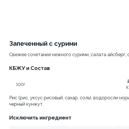
Филадельфия
Филадельфия
классическая
±207г / 8шт.
±282г / 8шт.
499 ₽
от 699 ₽
599 ₽
Запеченный с сурими
Свежее сочетание нежного сурими, салата айсберг, 
КБЖУ и Состав
100г
Филадельфия с авокадо
Филадельфия
К
классическая с огурцом
±222г / 8шт.
Рис (рис, уксус рисовый, сахар, соль), водоросли но
±276г / 8шт.
черный кунжут.
499 ₽
699 ₽
Исключить ингредиент
599 ₽
829 ₽