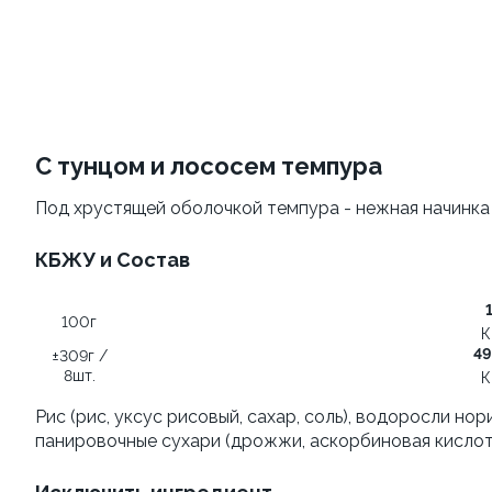
Филадельфия
Филадельфия
классическая
±207г / 8шт.
±282г / 8шт.
499 ₽
от 699 ₽
599 ₽
С тунцом и лососем темпура
Под хрустящей оболочкой темпура - нежная начинка 
КБЖУ и Состав
100г
Филадельфия с авокадо
Филадельфия
К
классическая с огурцом
49
±309г /
±222г / 8шт.
8шт.
К
±276г / 8шт.
Рис (рис, уксус рисовый, сахар, соль), водоросли нор
499 ₽
699 ₽
панировочные сухари (дрожжи, аскорбиновая кислота,
599 ₽
829 ₽