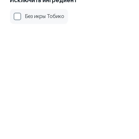
Исключить ингредиент
Без икры Тобико
Канадский с соусом унаги
Филадельфия
классическая в угре
±229г / 8шт.
±247г / 8шт
499 ₽
699 ₽
659 ₽
759 ₽
Филадельфия с тунцом
Филадельфия Гранд