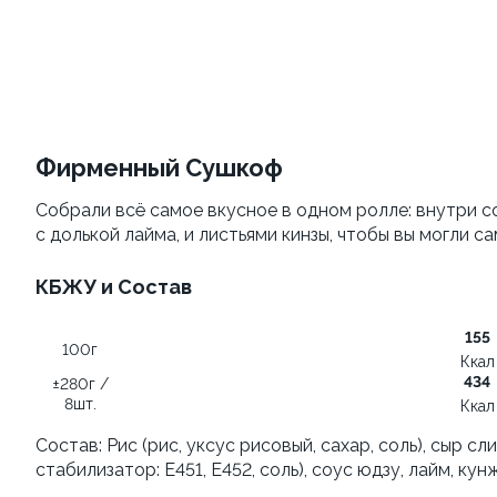
Филадельфия
Филадельфия
классическая
±207г / 8шт.
±282г / 8шт.
499 ₽
от 699 ₽
599 ₽
Фирменный Сушкоф
Собрали всё самое вкусное в одном ролле: внутри со
с долькой лайма, и листьями кинзы, чтобы вы могли с
КБЖУ и Состав
Филадельфия с авокадо
155
100г
Филадельфия
±222г / 8шт.
Ккал
классическая с огурцом
434
±280г /
8шт.
Ккал
±276г / 8шт.
Состав: Рис (рис, уксус рисовый, сахар, соль), сыр 
499 ₽
699 ₽
стабилизатор: E451, Е452, соль), соус юдзу, лайм, ку
599 ₽
829 ₽