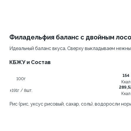
Филадельфия
Филадельфия
классическая
±207г / 8шт.
±282г / 8шт.
499 ₽
от 699 ₽
599 ₽
Филадельфия баланс с двойным лос
Идеальный баланс вкуса. Сверху выкладываем нежный 
КБЖУ и Состав
154
100г
Ккал
289,5
Филадельфия с авокадо
Филадельфия
±191г / 8шт.
Ккал
классическая с огурцом
±222г / 8шт.
±276г / 8шт.
Рис (рис, уксус рисовый, сахар, соль), водоросли нор
499 ₽
699 ₽
599 ₽
829 ₽