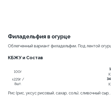
Филадельфия
Филадельфия
классическая
±207г / 8шт.
±282г / 8шт.
499 ₽
от 699 ₽
599 ₽
Филадельфия в огурце
Облегченный вариант филадельфии. Под лентой огурц
КБЖУ и Состав
100г
Филадельфия с авокадо
К
34
Филадельфия
±229г /
±222г / 8шт.
8шт.
К
классическая с огурцом
±276г / 8шт.
Рис (рис, уксус рисовый, сахар, соль), сливочный сыр,
499 ₽
699 ₽
599 ₽
829 ₽