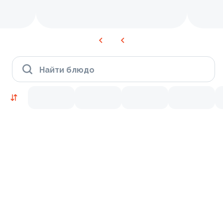
Найти блюдо
Блюдо дня
Гранд
Поке (гавайский салат)