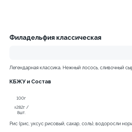
Том-ям с курицей
Ролл С хрустящим
±540 г
лососем Гранд и Ролл
Филадельфия классическая
сливочный с огурцом
±489г /16шт.
279 ₽
399 ₽
Легендарная классика. Нежный лосось, сливочный сыр
КБЖУ и Состав
100г
±282г /
8шт.
Поке с курицей
Рис (рис, уксус рисовый, сахар, соль), водоросли нор
±286 г