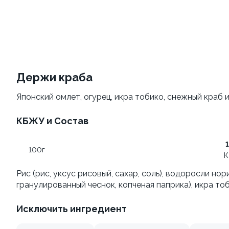
Филадельфия
Филадельфия
±207г / 8шт.
классическая
±282г / 8шт.
499 ₽
от 699 ₽
599 ₽
Держи краба
Японский омлет, огурец, икра тобико, снежный краб 
КБЖУ и Состав
100г
К
Филадельфия
Филадельфия с авокадо
Рис (рис, уксус рисовый, сахар, соль), водоросли но
классическая с огурцом
гранулированный чеснок, копченая паприка), икра тоб
±222г / 8шт.
±276г / 8шт.
Исключить ингредиент
499 ₽
699 ₽
599 ₽
829 ₽