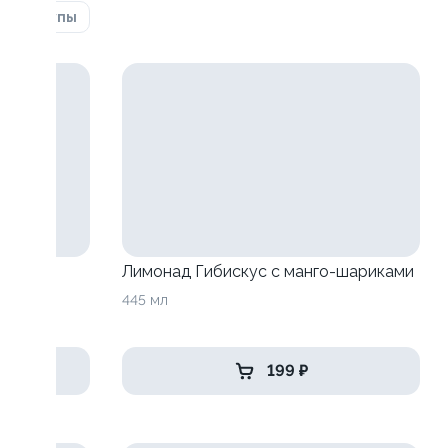
ка
Супы
анго-
Лимонад Гибискус с манго-шариками
445 мл
199 ₽