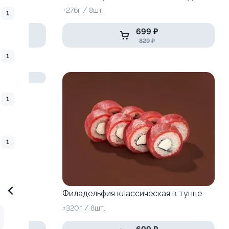
±276г / 8шт.
1
699 ₽
829 ₽
1
1
1
Филадельфия классическая в тунце
±320г / 8шт.