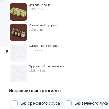
±222г / 8шт.
Зоя сидит дома
±201г / 8шт.
499 ₽
499 ₽
599 ₽
599 ₽
Сливочный с угрем
±166г / 8шт.
Филадельфия с тунцом
Сливочный с огурцом
±252г / 8шт.
±152г / 8шт.
+6
Хрустящий с цыплёнком
±228г / 8шт.
я классическая в угре
Исключить ингредиент
Без орехового соуса
Без зеленого лука