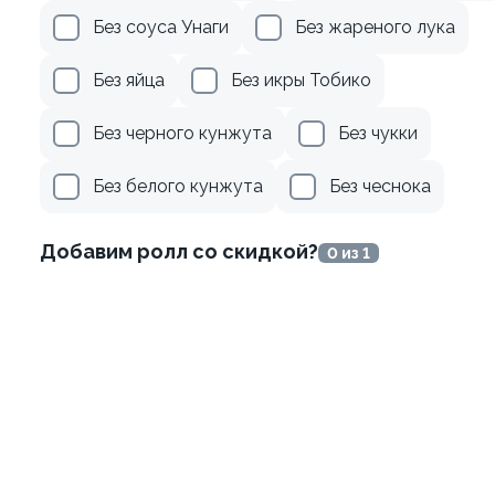
699 ₽
499 ₽
759 ₽
599 ₽
Без соуса Унаги
Без жареного лука
Без яйца
Без икры Тобико
Без черного кунжута
Без чукки
Без белого кунжута
Без чеснока
Добавим ролл со скидкой?
0 из 1
я в креветке с манго
Филадельфия в креветке с
Гранд
±391г / 8шт
849 ₽
699 ₽
899 ₽