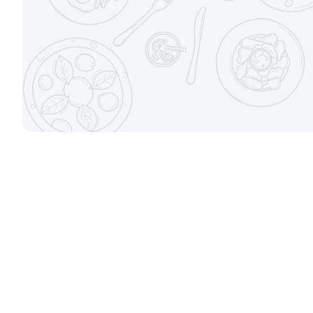
±282г / 8шт.
от 699 ₽
Филадельфи
Канадский с соусом унаги
±247г / 8шт
±229г / 8шт.