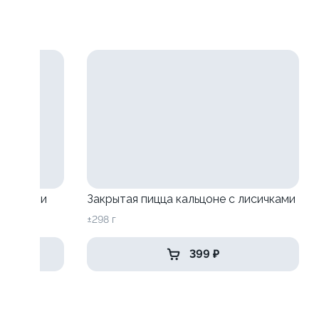
исичками
Закрытая пицца кальцоне с лисичками
±298 г
399 ₽