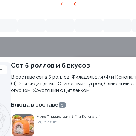
Сет 5 роллов и 6 вкусов
т.
ия
В составе сета 5 роллов: Филадельфия (4) и Конопа
(4), Зоя сидит дома, Сливочный с угрем, Сливочный с
огурцом, Хрустящий с цыпленком
Блюда в составе
5
Микс Филадельфия 3/4 и Конопатый
±202г / 8шт.
Филадельфия с авокадо