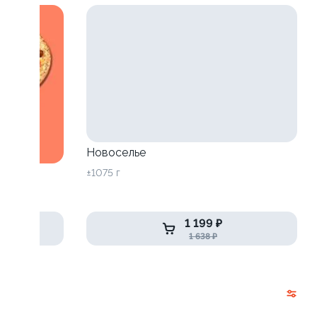
Новоселье
±1075 г
1 199 ₽
1 638 ₽