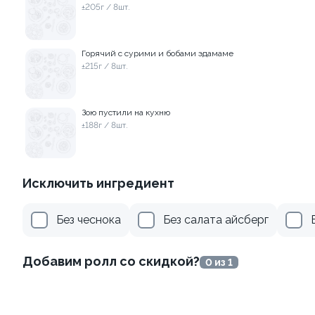
±205г / 8шт.
Горячий с сурими и бобами эдамаме
±215г / 8шт.
Зою пустили на кухню
Филадельфия
±188г / 8шт.
Канадский с соусом унаги
классическая в угре
±229г / 8шт.
±247г / 8шт
499 ₽
699 ₽
Исключить ингредиент
659 ₽
759 ₽
Без чеснока
Без салата айсберг
Добавим ролл со скидкой?
0 из 1