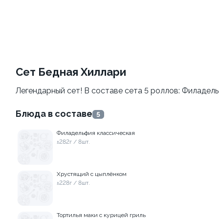
Филадельфия
Филадельфия
±207г / 8шт.
классическая
±282г / 8шт.
499 ₽
от 699 ₽
599 ₽
Сет Бедная Хиллари
Легендарный сет! В составе сета 5 роллов: Филадель
Блюда в составе
5
Филадельфия классическая
±282г / 8шт.
Филадельфия с авокадо
Филадельфия
классическая с огурцом
±222г / 8шт.
Хрустящий с цыплёнком
±276г / 8шт.
±228г / 8шт.
499 ₽
699 ₽
599 ₽
829 ₽
Тортилья маки с курицей гриль