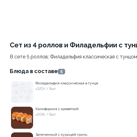
Филадельфия
Филадельфия
классическая
±207г / 8шт.
±282г / 8шт.
499 ₽
от 699 ₽
599 ₽
Сет из 4 роллов и Филадельфии с ту
В сете 5 роллов: Филадельфия классическая с тунцом
Блюда в составе
5
Филадельфия классическая в тунце
±320г / 8шт.
Филадельфия с авокадо
Филадельфия
классическая с огурцом
±222г / 8шт.
±276г / 8шт.
Калифорния с креветкой
±209г / 8шт.
499 ₽
699 ₽
599 ₽
829 ₽
Запеченный с курицей гриль