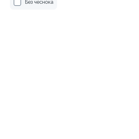
Без чеснока
Канадский с соусом унаги
Филадельфия
классическая в угре
±229г / 8шт.
±247г / 8шт
499 ₽
699 ₽
659 ₽
759 ₽