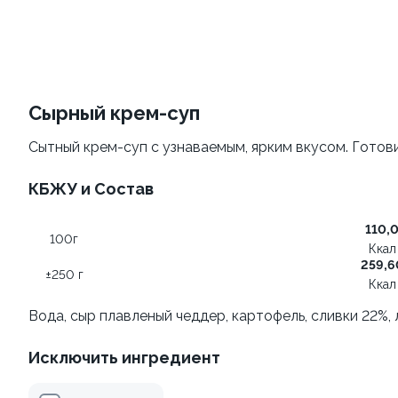
Филадельфия
Филадельфия
классическая
±207г / 8шт.
±282г / 8шт.
499 ₽
от 699 ₽
599 ₽
Сырный крем-суп
Сытный крем-суп с узнаваемым, ярким вкусом. Готови
КБЖУ и Состав
110,
100г
Ккал
259,6
Филадельфия с авокадо
±250 г
Филадельфия
Ккал
±222г / 8шт.
классическая с огурцом
Вода, сыр плавленый чеддер, картофель, сливки 22%,
±276г / 8шт.
Исключить ингредиент
499 ₽
699 ₽
599 ₽
829 ₽