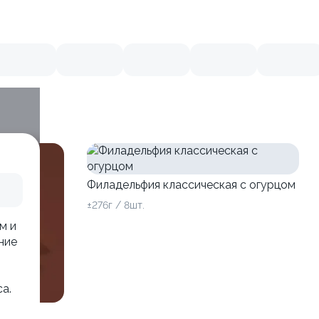
Филадельфия классическая с огурцом
±276г / 8шт.
м и
ние
а.