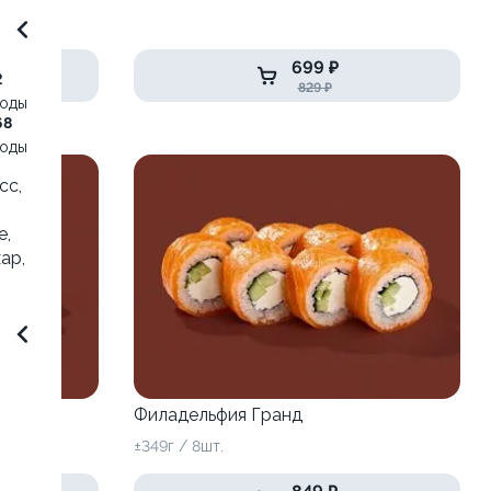
699 ₽
2
829 ₽
воды
68
воды
сс,
е,
ар,
Филадельфия Гранд
±349г / 8шт.