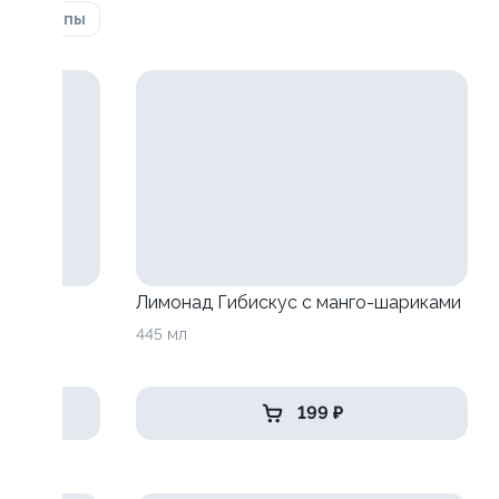
ка
Супы
анго-
Лимонад Гибискус с манго-шариками
445 мл
199 ₽