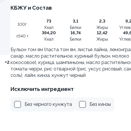
±222г / 8шт.
КБЖУ и Состав
499 ₽
499 ₽
73
3,1
2,3
9,
599 ₽
599 ₽
100г
Ккал
Белки
Жиры
Угле
394,20
16,74
12,42
49,
±540 г
Ккал
Белки
Жиры
Угле
Бульон том ям (паста том ям, листья лайма, лемонгра
сахар, масло растительное, куриный бульон, молоко
кокосовое), курица, шампиньоны, масло растительно
+2
томаты черри, рис отварной (рис, уксус рисовый, сах
соль), лайм, кинза, кунжут черный
Исключить ингредиент
Без черного кунжута
Без кинзы
я классическая в угре
Филадельфия с тунцом
±252г / 8шт.