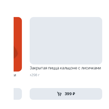
Закрытая пицца кальцоне с лисичками
исичками
±298 г
399 ₽