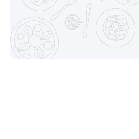
±282г / 8шт.
от 699 ₽
Канадский с соусом унаги
Филадельфи
±229г / 8шт.
±247г / 8шт