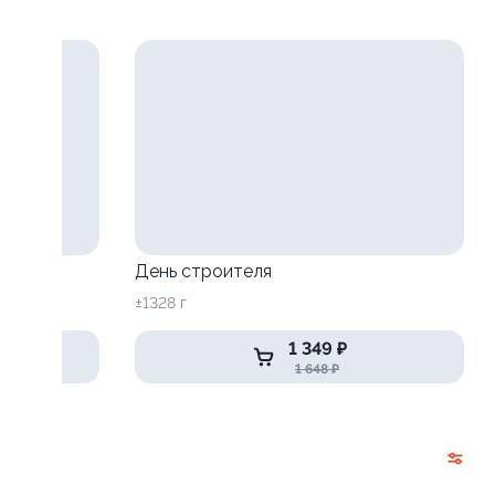
День строителя
±1328 г
1 349 ₽
1 648 ₽