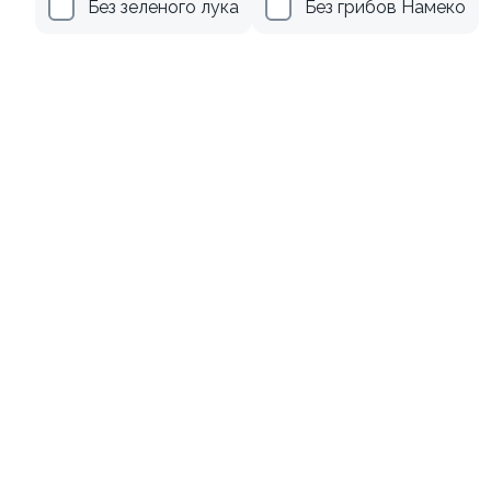
Без зеленого лука
Без грибов Намеко
Канадский с соусом унаги
Филадельфия
классическая в угре
±229г / 8шт.
±247г / 8шт
499 ₽
699 ₽
659 ₽
759 ₽
Филадельфия Гранд