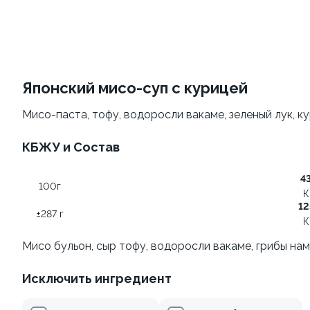
Филадельфия
Филадельфия
классическая
±207г / 8шт.
±282г / 8шт.
499 ₽
от 699 ₽
599 ₽
Японский мисо-суп с курицей
Мисо-паста, тофу, водоросли вакаме, зеленый лук, к
КБЖУ и Состав
4
100г
К
12
Филадельфия
±287 г
Филадельфия с авокадо
К
классическая с огурцом
±222г / 8шт.
±276г / 8шт.
Мисо бульон, сыр тофу, водоросли вакаме, грибы наме
499 ₽
699 ₽
Исключить ингредиент
599 ₽
829 ₽