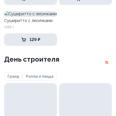
Суширитто с лисичками
±164 г
129 ₽
День строителя
Гранд
Роллы и пицца