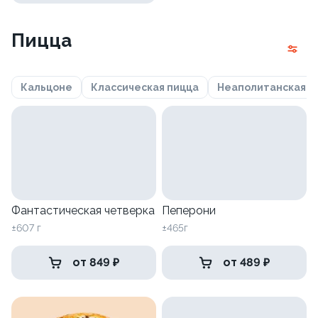
Пицца
Кальцоне
Классическая пицца
Неаполитанская
Фантастическая четверка
Пеперони
±607 г
±465г
от 849 ₽
от 489 ₽