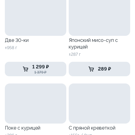
Две 30-ки
Японский мисо-суп с
курицей
±958 г
±287 г
1 299 ₽
289 ₽
1 379 ₽
Поке с курицей
С пряной креветкой