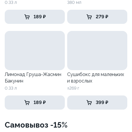
0.33 л
380 мл
189 ₽
279 ₽
Лимонад Груша-Жасмин
Сушибокс для маленьких
Бакунин
и взрослых
0.33 л
±269 г
189 ₽
399 ₽
Самовывоз -15%