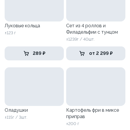
Луковые кольца
Сет из 4 роллов и
Филадельфии с тунцом
±123 г
±1239г / 40шт.
289 ₽
от 2 299 ₽
Оладушки
Картофель фри в миксе
приправ
±115г / 3шт.
±200 г