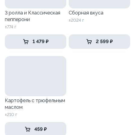
3 ролла и Классическая
Сборная вкуса
пепперони
±2024 г
±774 г
1 479 ₽
2 599 ₽
Картофель с трюфельным
маслом
±210 г
459 ₽