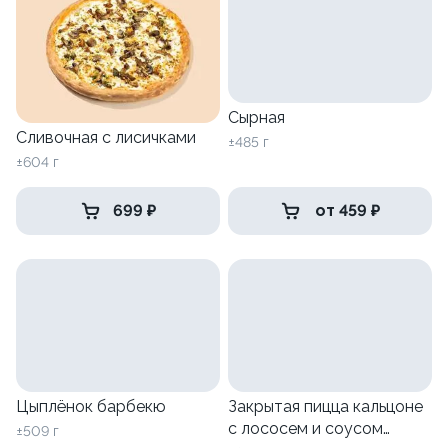
Сырная
Сливочная с лисичками
±485 г
±604 г
699 ₽
от 459 ₽
Цыплёнок барбекю
Закрытая пицца кальцоне
с лососем и соусом
±509 г