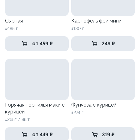
Сырная
Картофель фри мини
±485 г
±130 г
от 459 ₽
249 ₽
Горячая тортилья маки с
Фунчоза с курицей
курицей
±274 г
±265г / 8шт.
от 449 ₽
319 ₽