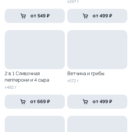
песто
±247 г
от 549 ₽
от 499 ₽
2 в 1 Сливочная
Ветчина и грибы
пепперони и 4 сыра
±572 г
±482 г
от 669 ₽
от 499 ₽