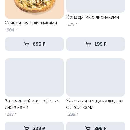
Конвертик с лисичками
Сливочная с лисичками
±179 г
±604 г
699 ₽
199 ₽
Запеченный картофель с
Закрытая пицца кальцоне
лисичками
с лисичками
±233 г
±298 г
329 ₽
399 ₽