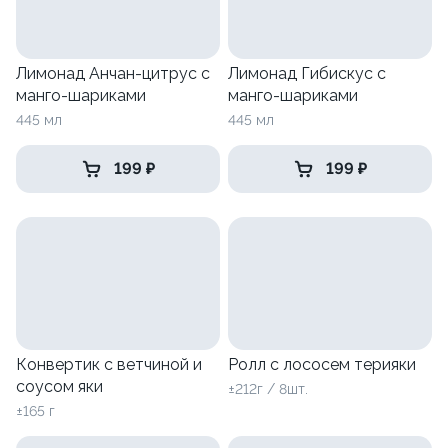
Лимонад Анчан-цитрус с
Лимонад Гибискус с
манго-шариками
манго-шариками
445 мл
445 мл
199 ₽
199 ₽
Конвертик с ветчиной и
Ролл с лососем терияки
соусом яки
±212г / 8шт.
±165 г