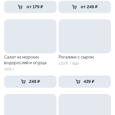
от 179 ₽
от 249 ₽
Салат из морских
Рогалики с сыром
водорослей и огурца
±207г / 6шт.
±101 г
249 ₽
439 ₽