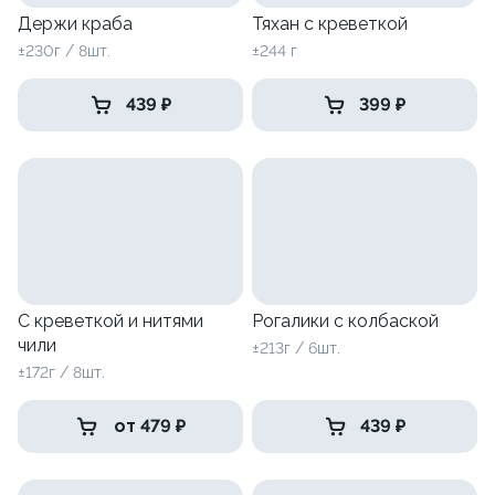
Держи краба
Тяхан с креветкой
±230г / 8шт.
±244 г
439 ₽
399 ₽
С креветкой и нитями
Рогалики с колбаской
чили
±213г / 6шт.
±172г / 8шт.
от 479 ₽
439 ₽