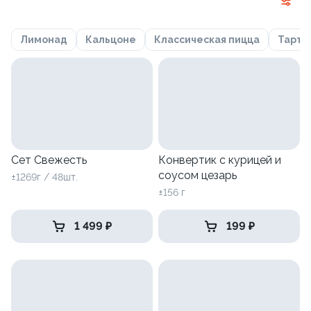
Лимонад
Кальцоне
Классическая пицца
Тарта
Сет Свежесть
Конвертик с курицей и
соусом цезарь
±1269г / 48шт.
±156 г
1 499 ₽
199 ₽