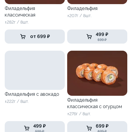
Филадельфия
Филадельфия
классическая
±207г / 8шт.
±282г / 8шт.
499 ₽
от 699 ₽
599 ₽
Филадельфия с авокадо
Филадельфия
±222г / 8шт.
классическая с огурцом
±276г / 8шт.
499 ₽
699 ₽
599 ₽
829 ₽