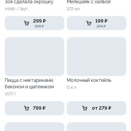
Зоя сделала окрошку
Милкшейк с халвой
±446г / 8шт.
372 мл
299 ₽
199 ₽
399 ₽
279 ₽
Пицца с нектаринами,
Молочный коктейль
беконом и цыпленком
0,4 л
±577 г
799 ₽
от 279 ₽