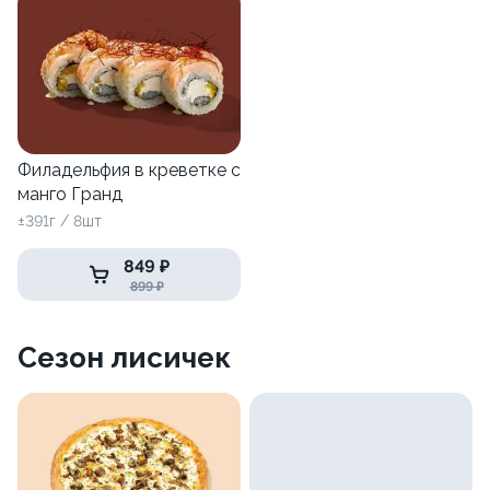
Филадельфия в креветке с
манго Гранд
±391г / 8шт
849 ₽
899 ₽
Сезон лисичек