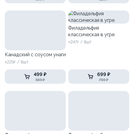
Филадельфия
классическая в угре
±247г / 8шт
Канадский с соусом унаги
±229г / 8шт.
499 ₽
699 ₽
659 ₽
759 ₽