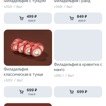
Филадельфия с тунцом
Филадельфия Гранд
±252г / 8шт.
±349г / 8шт.
499 ₽
849 ₽
599 ₽
899 ₽
Филадельфия в креветке с
Филадельфия
манго
классическая в тунце
±280 г / 8шт.
±320г / 8шт.
699 ₽
699 ₽
749 ₽