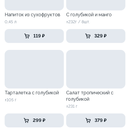
Напиток из сухофруктов
С голубикой и манго
0,45 л
±232г / 8шт.
119 ₽
329 ₽
Тарталетка с голубикой
Салат тропический с
голубикой
±105 г
±231 г
299 ₽
379 ₽