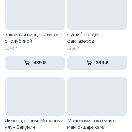
Закрытая пицца кальцоне
Сушибокс для
с голубикой
фантазеров
±270 г
±256 г
439 ₽
399 ₽
Лимонад Лайм-Молочный
Молочный коктейль с
улун Бакунин
манго-шариками