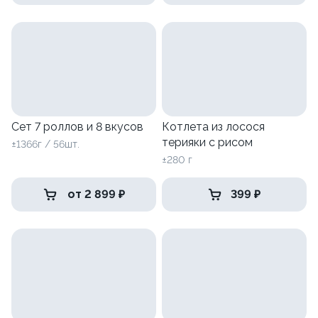
Сет 7 роллов и 8 вкусов
Котлета из лосося
терияки с рисом
±1366г / 56шт.
±280 г
от 2 899 ₽
399 ₽