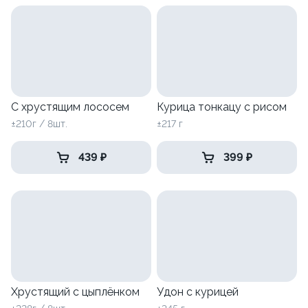
С хрустящим лососем
Курица тонкацу с рисом
±210г / 8шт.
±217 г
439 ₽
399 ₽
Хрустящий с цыплёнком
Удон с курицей