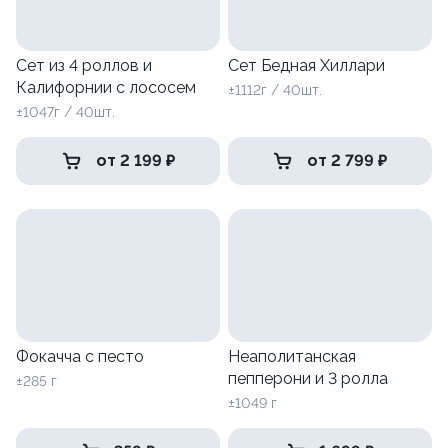
Сет из 4 роллов и
Сет Бедная Хиллари
Калифорнии с лососем
±1112г / 40шт.
±1047г / 40шт.
от 2 199 ₽
от 2 799 ₽
Фокачча с песто
Неаполитанская
пепперони и 3 ролла
±285 г
±1049 г