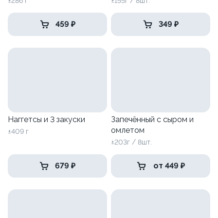
±286 г
±155г / 8шт.
459 ₽
349 ₽
Наггетсы и 3 закуски
Запечённый с сыром и
омлетом
±409 г
±203г / 8шт.
679 ₽
от 449 ₽