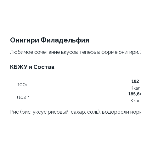
Филадельфия
Филадельфия
±207г / 8шт.
классическая
±282г / 8шт.
499 ₽
Онигири Филадельфия
от 699 ₽
599 ₽
Любимое сочетание вкусов теперь в форме онигири. 
КБЖУ и Состав
182
100г
Ккал
185,6
±102 г
Филадельфия с авокадо
Филадельфия
Ккал
классическая с огурцом
±222г / 8шт.
Рис (рис, уксус рисовый, сахар, соль), водоросли нор
±276г / 8шт.
499 ₽
699 ₽
599 ₽
829 ₽