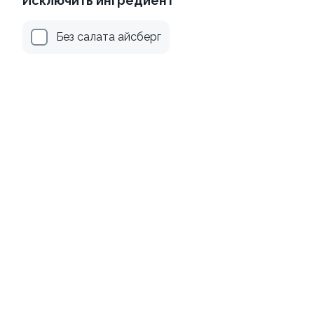
Исключить ингредиент
Без салата айсберг
Канадский с соусом унаги
Филадельфия
классическая в угре
±229г / 8шт.
±247г / 8шт
499 ₽
699 ₽
659 ₽
759 ₽