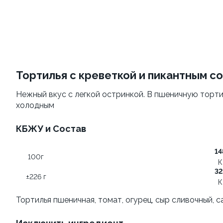
Филадельфия
Филадельфия
классическая
±207г / 8шт.
±282г / 8шт.
499 ₽
от 699 ₽
599 ₽
Тортилья с креветкой и пикантным с
Нежный вкус с легкой остринкой. В пшеничную торти
холодным
КБЖУ и Состав
14
100г
Филадельфия с авокадо
Филадельфия
К
классическая с огурцом
32
±222г / 8шт.
±226 г
К
±276г / 8шт.
Тортилья пшеничная, томат, огурец, сыр сливочный, са
499 ₽
699 ₽
599 ₽
829 ₽