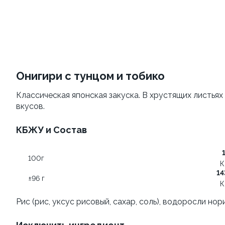
Филадельфия
Филадельфия
±207г / 8шт.
классическая
±282г / 8шт.
499 ₽
от 699 ₽
599 ₽
Онигири с тунцом и тобико
Классическая японская закуска. В хрустящих листьях
вкусов.
КБЖУ и Состав
100г
Филадельфия
К
Филадельфия с авокадо
классическая с огурцом
14
±96 г
±222г / 8шт.
К
±276г / 8шт.
Рис (рис, уксус рисовый, сахар, соль), водоросли нор
499 ₽
699 ₽
599 ₽
829 ₽