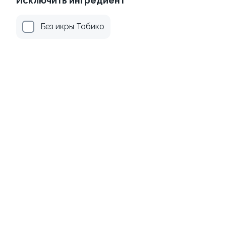
Исключить ингредиент
Без икры Тобико
Канадский с соусом унаги
Филадельфия
±229г / 8шт.
классическая в угре
±247г / 8шт
499 ₽
699 ₽
659 ₽
759 ₽