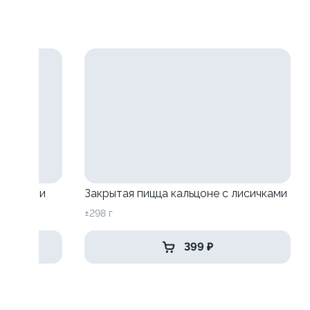
исичками
Закрытая пицца кальцоне с лисичками
±298 г
399 ₽