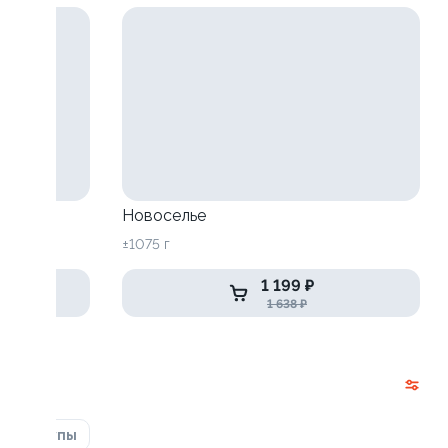
Новоселье
±1075 г
1 199 ₽
1 638 ₽
ка
Супы