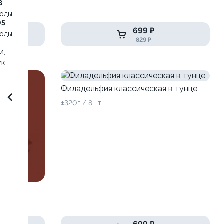
3
воды
95
699 ₽
воды
829 ₽
и,
ук
Филадельфия классическая в тунце
±320г / 8шт.