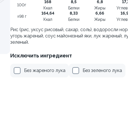
168
8,5
6,8
17,
100г
±222г / 8шт.
Ккал
Белки
Жиры
Угле
164,64
8,33
6,66
16,
±98 г
499 ₽
499 ₽
Ккал
Белки
Жиры
Угле
599 ₽
599 ₽
Рис (рис, уксус рисовый, сахар, соль), водоросли нор
угорь жареный, соус майонезный яки, лук жареный, л
зеленый.
Исключить ингредиент
Без жареного лука
Без зеленого лука
я классическая в угре
Филадельфия с тунцом
±252г / 8шт.