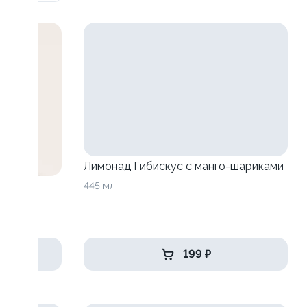
Лимонад Гибискус с манго-шариками
анго-
445 мл
199 ₽