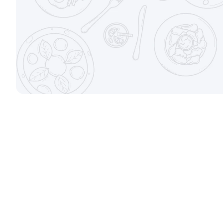
±207г / 8шт.
от 699 ₽
Канадский с соусом унаги
±229г / 8шт.
Филадельфи
±247г / 8шт