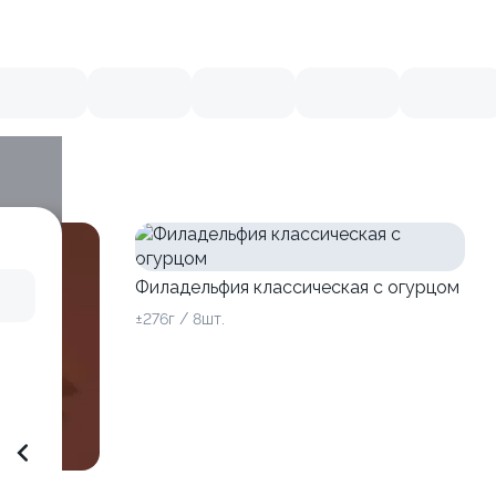
Филадельфия классическая с огурцом
±276г / 8шт.