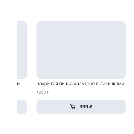
исичками
Закрытая пицца кальцоне с лисичками
±298 г
399 ₽