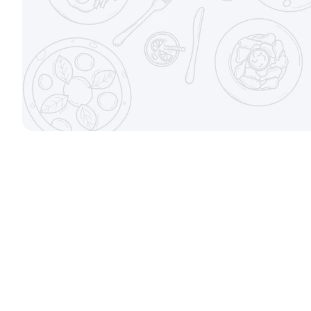
±282г / 8шт.
±207г / 8шт.
от 699 ₽
Канадский с соусом унаги
Филадельфи
±229г / 8шт.
±247г / 8шт