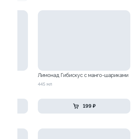
анго-
Лимонад Гибискус с манго-шариками
445 мл
199 ₽