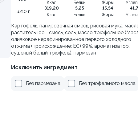
Ккал
Белки
Жиры
Угле
±222г / 8шт.
319,20
5,25
15,54
41,
±210 г
Ккал
Белки
Жиры
Угле
499 ₽
499 ₽
599 ₽
599 ₽
Картофель, панировочная смесь, рисовая мука, масл
растительное - смесь, соль, масло трюфельное (Мас
оливковое нерафинированное первого холодного
отжима (происхождение: ЕС) 99%, ароматизатор,
сушеный белый трюфель), пармезан
Исключить ингредиент
Без пармезана
Без трюфельного масла
я классическая в угре
Филадельфия с тунцом
±252г / 8шт.