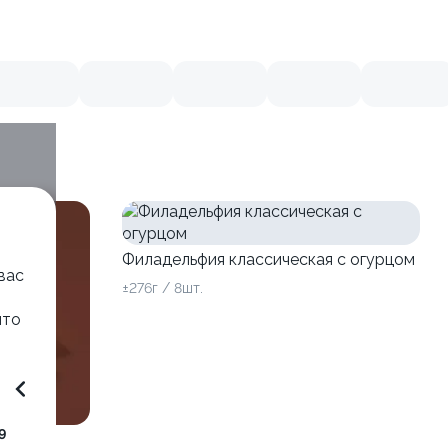
Филадельфия классическая с огурцом
вас
±276г / 8шт.
что
9