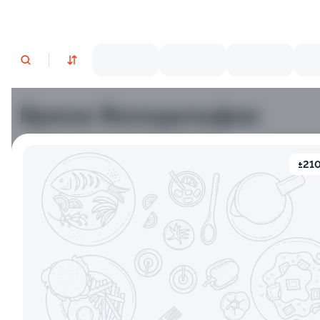
Время Филадельфии
±210
Филадельфия классическая
Филадельф