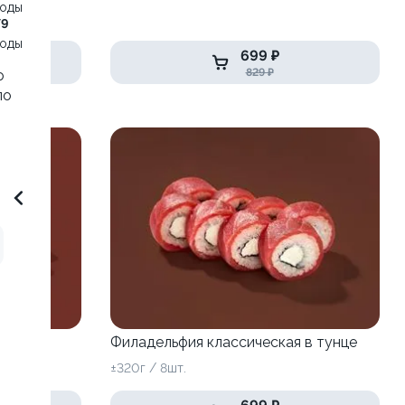
воды
79
воды
699 ₽
829 ₽
о
ло
Филадельфия классическая в тунце
±320г / 8шт.