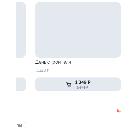
День строителя
±1328 г
1 349 ₽
1 648 ₽
ка
Супы