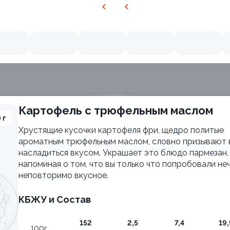
Картофель с трюфельным маслом
 г
Хрустящие кусочки картофеля фри, щедро политые
ароматным трюфельным маслом, словно призывают 
насладиться вкусом. Украшает это блюдо пармезан,
напоминая о том, что вы только что попробовали не
неповторимо вкусное.
КБЖУ и Состав
152
2,5
7,4
19,
ия
Филадельфия с авокадо
100г