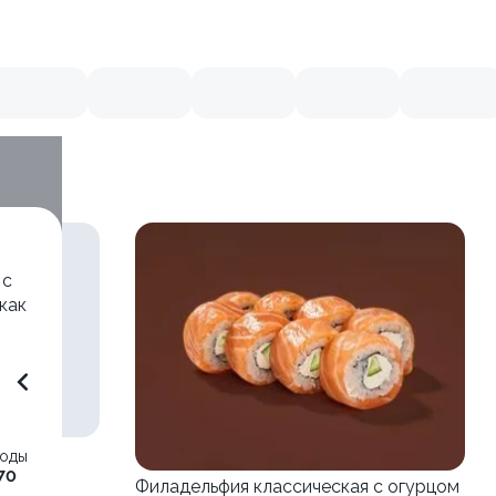
 с
как
2
воды
70
Филадельфия классическая с огурцом