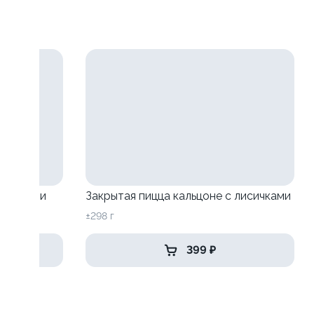
исичками
Закрытая пицца кальцоне с лисичками
±298 г
399 ₽