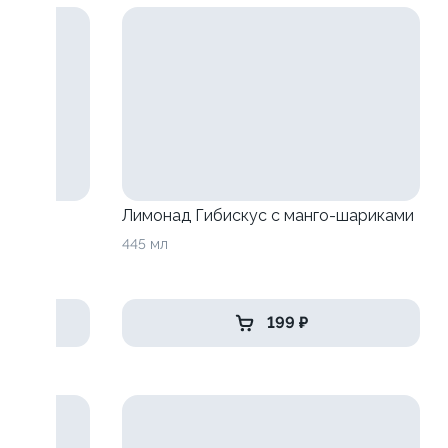
анго-
Лимонад Гибискус с манго-шариками
445 мл
199 ₽