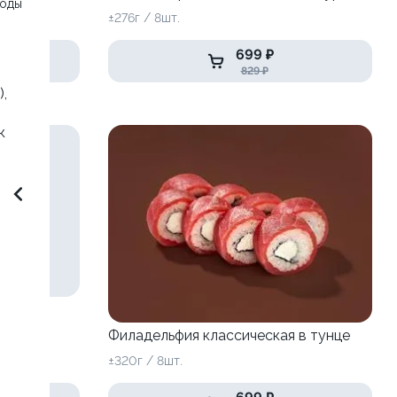
воды
±276г / 8шт.
699 ₽
829 ₽
,
к
Филадельфия классическая в тунце
±320г / 8шт.