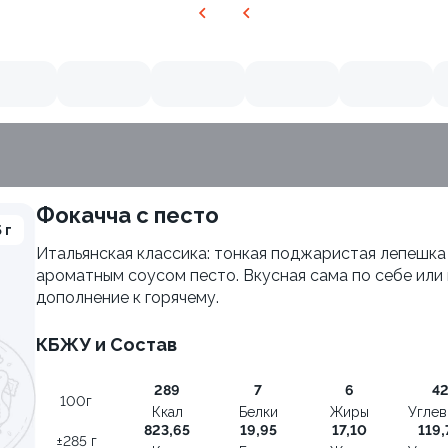
Фокачча с песто
 г
Итальянская классика: тонкая поджаристая лепешка
ароматным соусом песто. Вкусная сама по себе или 
дополнение к горячему.
КБЖУ и Состав
289
7
6
4
100г
ия
Филадельфия с авокадо
Ккал
Белки
Жиры
Угле
823,65
19,95
17,10
119,
±222г / 8шт.
±285 г