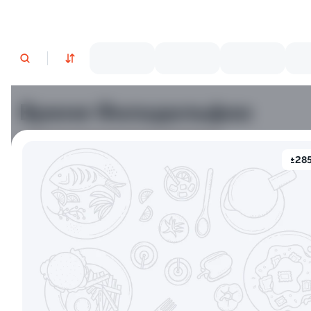
Время Филадельфии
±285
Филадельф
Филадельфия классическая
±207г / 8шт.