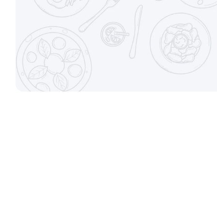
±282г / 8шт.
от 699 ₽
Канадский с соусом унаги
Филадельфи
±229г / 8шт.
±247г / 8шт