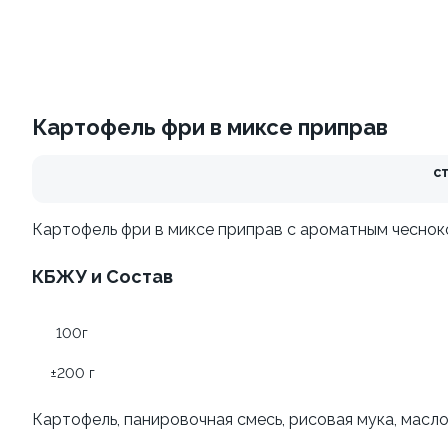
Ассорти рогаликов
Зоя сидит дома
±216г / 6шт.
±201г / 8шт.
169 ₽
239 ₽
Картофель фри в миксе приправ
Обед
с
Картофель фри в миксе приправ с ароматным чеснок
Салат
Бэнто
КБЖУ и Состав
Бэнто с курицей тонкацу
100г
и рисом
±200 г
± 377 г
Картофель, панировочная смесь, рисовая мука, масло
Бэнто с котлеткой из