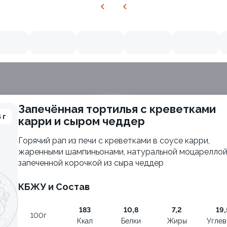
Запечённая тортилья с креветками
 г
карри и сыром чеддер
Горячий рап из печи с креветками в соусе карри,
жаренными шампиньонами, натуральной моцареллой
запеченной корочкой из сыра чеддер
КБЖУ и Состав
183
10,8
7,2
19,
100г
Ккал
Белки
Жиры
Угле
ия
Филадельфия с авокадо