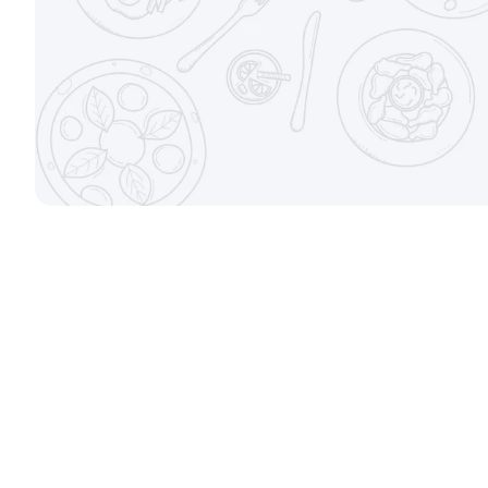
±207г / 8шт.
от 699 ₽
Филадельфи
Канадский с соусом унаги
±247г / 8шт
±229г / 8шт.