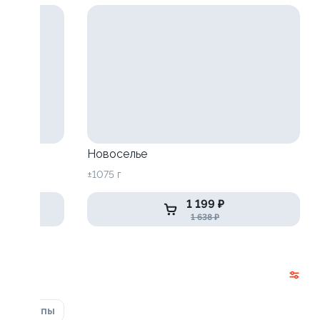
Новоселье
±1075 г
1 199 ₽
1 638 ₽
ка
Супы