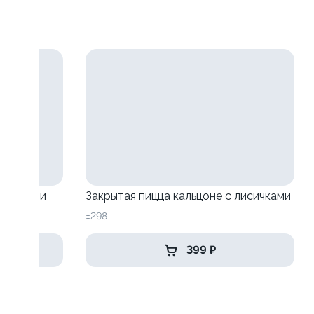
исичками
Закрытая пицца кальцоне с лисичками
±298 г
399 ₽