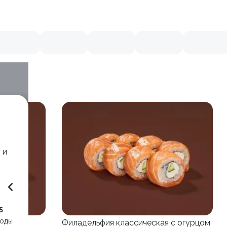
 и
5
воды
Филадельфия классическая с огурцом