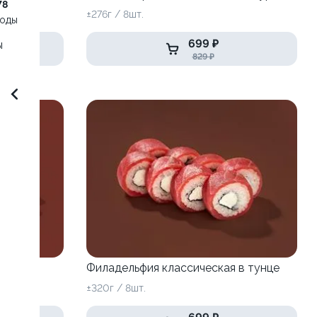
78
±276г / 8шт.
воды
699 ₽
ы
829 ₽
Филадельфия классическая в тунце
±320г / 8шт.