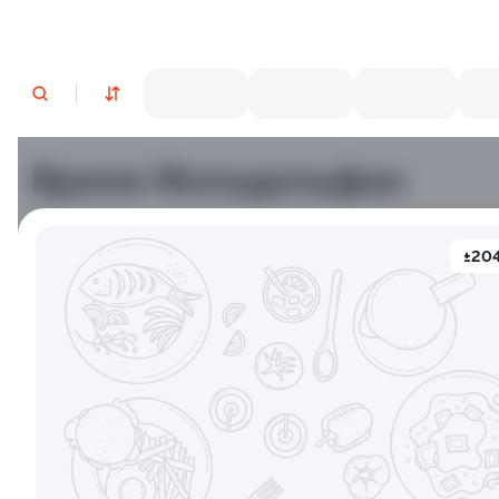
Время Филадельфии
±204
Филадельфия классическая
Филадельф
±282г / 8шт.