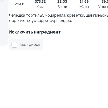
373,32
22,03
14,69
39,
±204 г
±222г / 8шт.
Ккал
Белки
Жиры
Угле
499 ₽
499 ₽
Лепешка тортилья, моцарелла, креветки, шампиньон
599 ₽
599 ₽
жареные, соус карри, сыр чеддер.
Исключить ингредиент
Без грибов
я классическая в угре
Филадельфия с тунцом
±252г / 8шт.