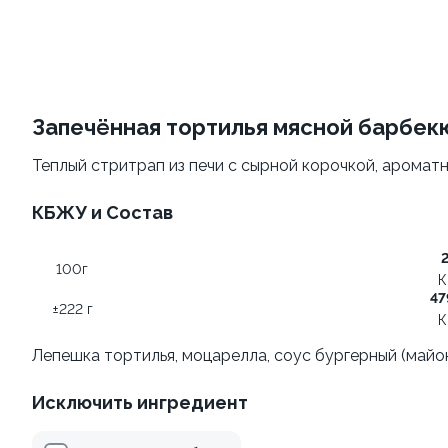
Филадельфия
Филадельфия
классическая
±207г / 8шт.
±282г / 8шт.
499 ₽
от 699 ₽
599 ₽
Запечённая тортилья мясной барбек
Теплый стритрап из печи с сырной корочкой, аромат
КБЖУ и Состав
100г
К
47
Филадельфия с авокадо
Филадельфия
±222 г
К
классическая с огурцом
±222г / 8шт.
±276г / 8шт.
Лепешка тортилья, моцарелла, соус бургерный (майоне
499 ₽
699 ₽
Исключить ингредиент
599 ₽
829 ₽