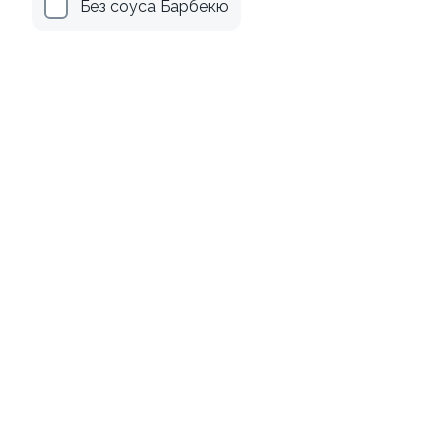
Без соуса Барбекю
Филадельфия
Канадский с соусом унаги
классическая в угре
±229г / 8шт.
±247г / 8шт
499 ₽
699 ₽
659 ₽
759 ₽
Филадельфия с тунцом