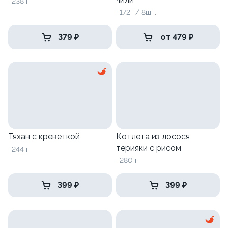
±238 г
±172г / 8шт.
379 ₽
от 479 ₽
Тяхан с креветкой
Котлета из лосося
терияки с рисом
±244 г
±280 г
399 ₽
399 ₽