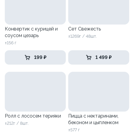
Конвертик с курицей и
Сет Свежесть
соусом цезарь
±1269г / 48шт.
±156 г
199 ₽
1 499 ₽
Ролл с лососем терияки
Пицца с нектаринами,
беконом и цыпленком
±212г / 8шт.
±577 г