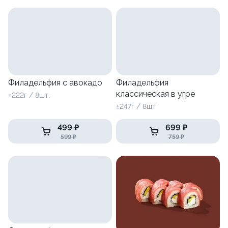
Филадельфия с авокадо
Филадельфия
классическая в угре
±222г / 8шт.
±247г / 8шт
499 ₽
699 ₽
599 ₽
759 ₽