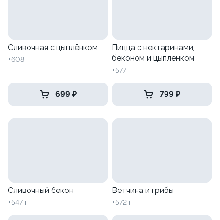
Сливочная с цыплёнком
Пицца с нектаринами,
беконом и цыпленком
±608 г
±577 г
699 ₽
799 ₽
Сливочный бекон
Ветчина и грибы
±547 г
±572 г