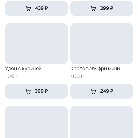
439 ₽
399 ₽
Удон с курицей
Картофель фри мини
±345 г
±130 г
399 ₽
249 ₽