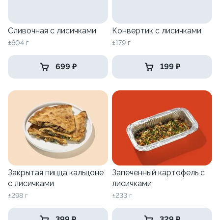
Сливочная с лисичками
Конвертик с лисичками
±604 г
±179 г
699 ₽
199 ₽
Закрытая пицца кальцоне
Запеченный картофель с
с лисичками
лисичками
±298 г
±233 г
399 ₽
329 ₽