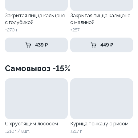
Закрытая пицца кальцоне
Закрытая пицца кальцоне
с голубикой
с малиной
±270 г
±257 г
439 ₽
449 ₽
Самовывоз -15%
С хрустящим лососем
Курица тонкацу с рисом
±210г / 8шт.
±217 г