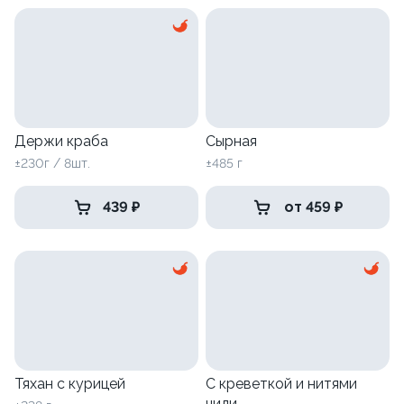
Держи краба
Сырная
±230г / 8шт.
±485 г
439 ₽
от 459 ₽
Тяхан с курицей
С креветкой и нитями
чили