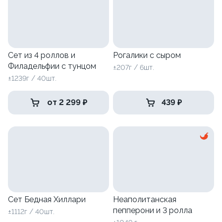
Сет из 4 роллов и
Рогалики с сыром
Филадельфии с тунцом
±207г / 6шт.
±1239г / 40шт.
от 2 299 ₽
439 ₽
Сет Бедная Хиллари
Неаполитанская
пепперони и 3 ролла
±1112г / 40шт.