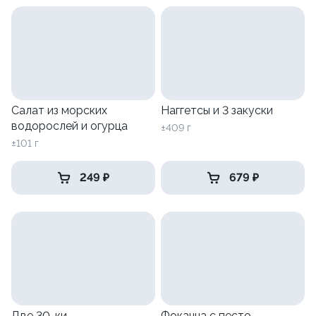
Салат из морских
Наггетсы и 3 закуски
водорослей и огурца
±409 г
±101 г
249 ₽
679 ₽
Две 30-ки
Фокачча с песто