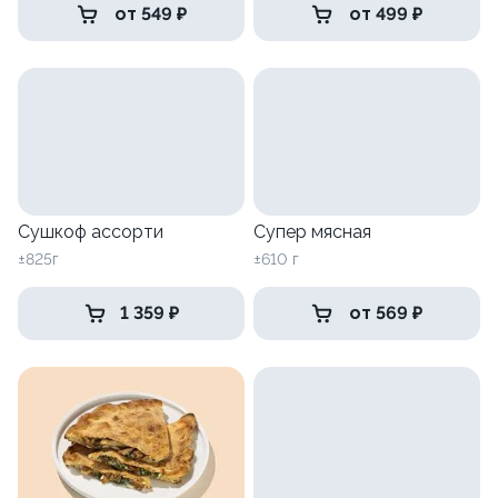
от 549 ₽
от 499 ₽
Сушкоф ассорти
Супер мясная
±825г
±610 г
1 359 ₽
от 569 ₽