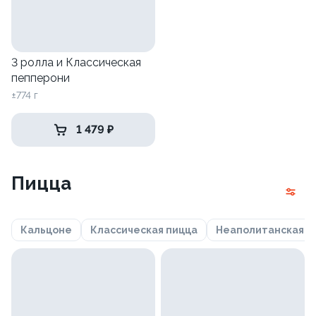
3 ролла и Классическая
пепперони
±774 г
1 479 ₽
Пицца
Кальцоне
Классическая пицца
Неаполитанская