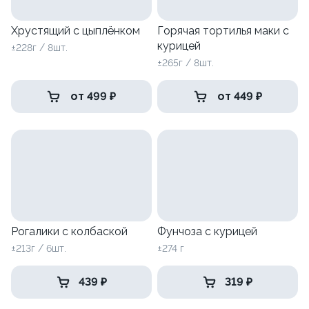
Хрустящий с цыплёнком
Горячая тортилья маки с
курицей
±228г / 8шт.
±265г / 8шт.
от 499 ₽
от 449 ₽
Рогалики с колбаской
Фунчоза с курицей
±213г / 6шт.
±274 г
439 ₽
319 ₽