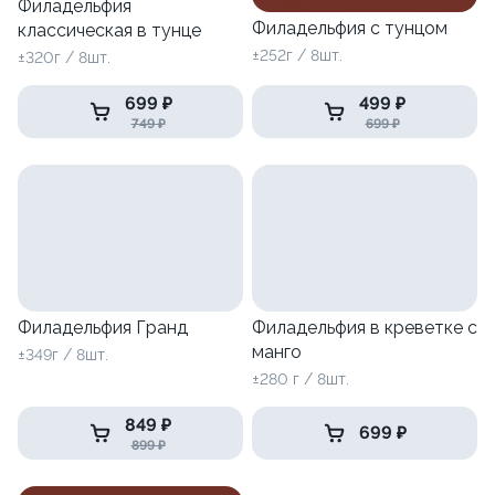
Филадельфия
Филадельфия с тунцом
классическая в тунце
±252г / 8шт.
±320г / 8шт.
699 ₽
499 ₽
749 ₽
699 ₽
Филадельфия Гранд
Филадельфия в креветке с
манго
±349г / 8шт.
±280 г / 8шт.
849 ₽
699 ₽
899 ₽