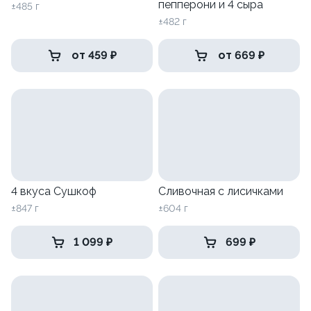
пепперони и 4 сыра
±485 г
±482 г
от 459 ₽
от 669 ₽
4 вкуса Сушкоф
Сливочная с лисичками
±847 г
±604 г
1 099 ₽
699 ₽