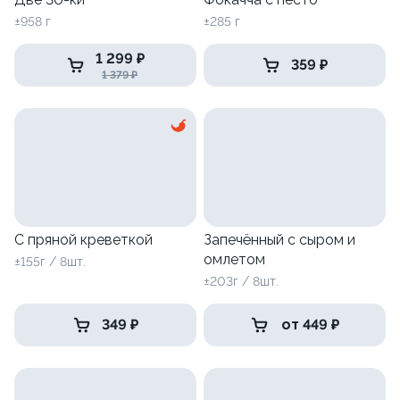
±958 г
±285 г
1 299 ₽
359 ₽
1 379 ₽
С пряной креветкой
Запечённый с сыром и
омлетом
±155г / 8шт.
±203г / 8шт.
349 ₽
от 449 ₽