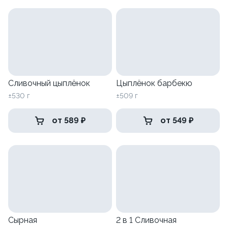
Сливочный цыплёнок
Цыплёнок барбекю
±530 г
±509 г
от 589 ₽
от 549 ₽
Сырная
2 в 1 Сливочная