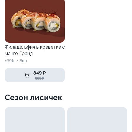
Филадельфия в креветке с
манго Гранд
±391г / 8шт
849 ₽
899 ₽
Сезон лисичек