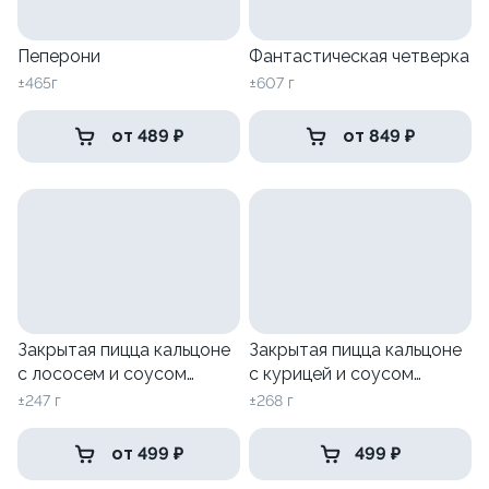
Пеперони
Фантастическая четверка
±465г
±607 г
от 489 ₽
от 849 ₽
Закрытая пицца кальцоне
Закрытая пицца кальцоне
с лососем и соусом
с курицей и соусом
песто
Цезарь
±247 г
±268 г
от 499 ₽
499 ₽