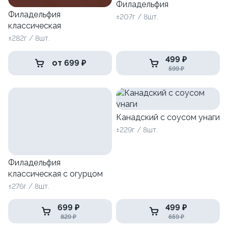
Филадельфия
Филадельфия
±207г / 8шт.
классическая
±282г / 8шт.
499 ₽
от 699 ₽
599 ₽
Канадский с соусом унаги
±229г / 8шт.
Филадельфия
классическая с огурцом
±276г / 8шт.
699 ₽
499 ₽
829 ₽
659 ₽