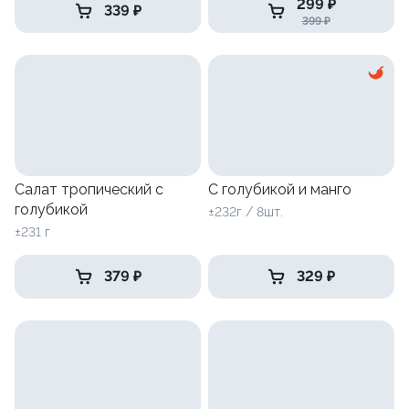
299 ₽
339 ₽
399 ₽
Салат тропический с
С голубикой и манго
голубикой
±232г / 8шт.
±231 г
379 ₽
329 ₽