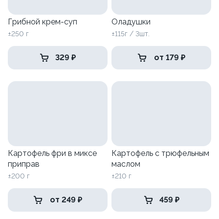
Грибной крем-суп
Оладушки
±250 г
±115г / 3шт.
329 ₽
от 179 ₽
Картофель фри в миксе
Картофель с трюфельным
приправ
маслом
±200 г
±210 г
от 249 ₽
459 ₽