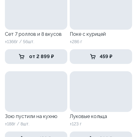
Сет 7 роллов и 8 вкусов
Поке с курицей
±1366г / 56шт.
±286 г
от 2 899 ₽
459 ₽
Зою пустили на кухню
Луковые кольца
±188г / 8шт.
±123 г